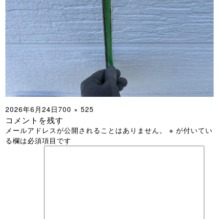
投
フ
2026年6月24日
700 × 525
コメントを残す
稿
ル
メールアドレスが公開されることはありません。
※
が付いてい
日:
サ
る欄は必須項目です
イ
ズ