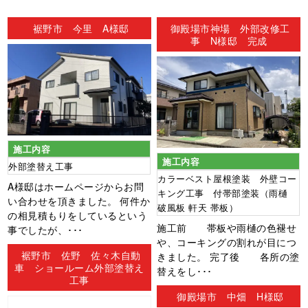
ン
裾野市 今里 A様邸
御殿場市神場 外部改修工
事 N様邸 完成
施工内容
施工内容
外部塗替え工事
カラーベスト屋根塗装 外壁コー
A様邸はホームページからお問
キング工事 付帯部塗装（雨樋
い合わせを頂きました。 何件か
破風板 軒天 帯板）
の相見積もりをしているという
施工前 帯板や雨樋の色褪せ
事でしたが、･･･
や、コーキングの割れが目につ
裾野市 佐野 佐々木自動
きました。 完了後 各所の塗
車 ショールーム外部塗替え
替えをし･･･
工事
御殿場市 中畑 H様邸