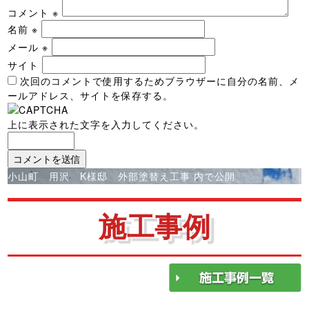
コメント
※
名前
※
メール
※
サイト
次回のコメントで使用するためブラウザーに自分の名前、メ
ールアドレス、サイトを保存する。
上に表示された文字を入力してください。
投
小山町 用沢 K様邸 外部塗替え工事
内で公開
稿
ナ
施工事例
ビ
ゲ
ー
シ
ョ