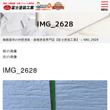
tog
nav
MENU
Skip
to
IMG_2628
main
content
御殿場市の外壁塗装・屋根塗装専門店【富士塗装工業】
> IMG_2628
前の画像
次の画像
IMG_2628