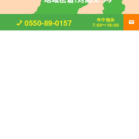
年中無休
0550-89-0157
7:00〜18:00
御殿場市、裾野市、三島市、小山町
〒412−0041 静岡県御殿場市ぐみ沢552−7