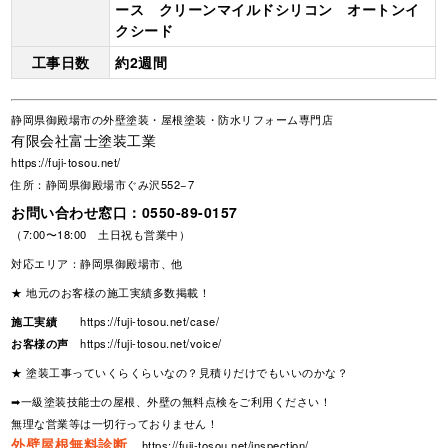
ース クリーンマイルドシリコン オートンイ
クシード
工事日数
約2週間
静岡県御殿場市の外壁塗装・屋根塗装・防水リフォーム専門店
有限会社富士塗装工業
https://fuji-tosou.net/
住所：静岡県御殿場市ぐみ沢552−7
お問い合わせ窓口：
0550-89-0157
（7:00〜18:00 土日祝も営業中）
対応エリア：静岡県御殿場市、他
★ 地元のお客様の施工実績多数掲載！
施工実績
https://fuji-tosou.net/case/
お客様の声
https://fuji-tosou.net/voice/
★ 塗装工事っていくらくらいなの？見積りだけでもいいのかな？
➡一級塗装技能士の屋根、外壁の無料点検をご利用ください！
無理な営業等は一切行っておりません！
外壁屋根無料診断
https://fuji-tosou.net/inspection/