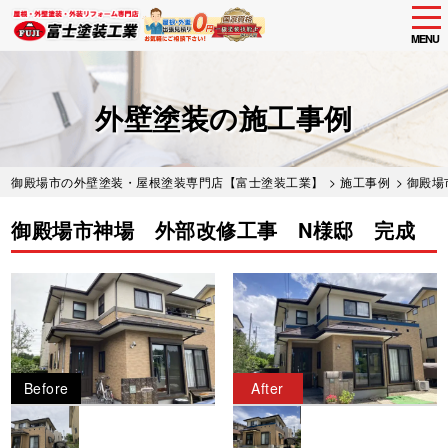
tog
nav
MENU
Skip
to
main
外壁塗装の施工事例
content
御殿場市の外壁塗装・屋根塗装専門店【富士塗装工業】
>
施工事例
>
御殿場
御殿場市神場 外部改修工事 N様邸 完成
Before
After