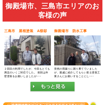
御殿場市、三島市エリアのお
客様の声
三島市 屋根塗装 A様邸
御殿場市 防水工事
２回目の利用でしたが、今回もとても
突然の雨漏りに困り果てていました
満足のいくご対応でした。 前回は外
が、親戚に紹介してもらい富士塗装工
壁塗装をお願いしましたが･･･
業さんにお願いすることにし･･･