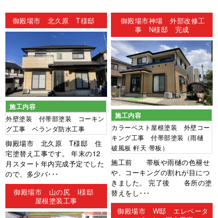
御殿場市 北久原 T様邸
御殿場市神場 外部改修工
事 N様邸 完成
施工内容
施工内容
外壁塗装 付帯部塗装 コーキン
カラーベスト屋根塗装 外壁コー
グ工事 ベランダ防水工事
キング工事 付帯部塗装（雨樋
御殿場市 北久原 T様邸 住
破風板 軒天 帯板）
宅塗替え工事です。 年末の12
施工前 帯板や雨樋の色褪せ
月スタート年内完成予定でした
や、コーキングの割れが目につ
ので、多少バ･･･
きました。 完了後 各所の塗
御殿場市 山の尻 I様邸
替えをし･･･
屋根塗装工事
御殿場市 W邸 エレベータ