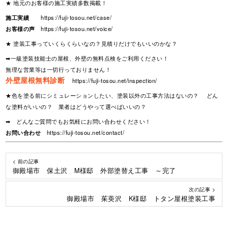
★ 地元のお客様の施工実績多数掲載！
施工実績
https://fuji-tosou.net/case/
お客様の声
https://fuji-tosou.net/voice/
★ 塗装工事っていくらくらいなの？見積りだけでもいいのかな？
➡一級塗装技能士の屋根、外壁の無料点検をご利用ください！
無理な営業等は一切行っておりません！
外壁屋根無料診断
https://fuji-tosou.net/inspection/
★色を塗る前にシミュレーションしたい、塗装以外の工事方法はないの？ どん
な塗料がいいの？ 業者はどうやって選べばいいの？
➡ どんなご質問でもお気軽にお問い合わせください！
お問い合わせ
https://fuji-tosou.net/contact/
< 前の記事
御殿場市 保土沢 M様邸 外部塗替え工事 ～完了
次の記事 >
御殿場市 茱萸沢 K様邸 トタン屋根塗装工事