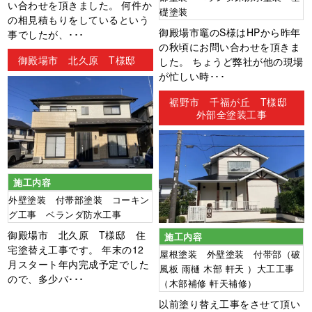
い合わせを頂きました。 何件か
礎塗装
の相見積もりをしているという
御殿場市竈のS様はHPから昨年
事でしたが、･･･
の秋頃にお問い合わせを頂きま
御殿場市 北久原 T様邸
した。 ちょうど弊社が他の現場
が忙しい時･･･
裾野市 千福が丘 T様邸
外部全塗装工事
施工内容
外壁塗装 付帯部塗装 コーキン
グ工事 ベランダ防水工事
御殿場市 北久原 T様邸 住
施工内容
宅塗替え工事です。 年末の12
屋根塗装 外壁塗装 付帯部（破
月スタート年内完成予定でした
風板 雨樋 木部 軒天 ）大工工事
ので、多少バ･･･
（木部補修 軒天補修）
以前塗り替え工事をさせて頂い