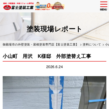
tog
nav
MENU
Skip
to
main
塗装現場レポート
content
御殿場市の外壁塗装・屋根塗装専門店【富士塗装工業】
>
塗料について
> 
小山町 用沢 K様邸 外部塗替え工事
2026.6.24