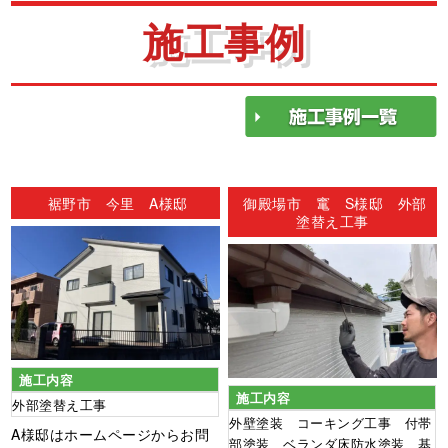
施工事例
裾野市 今里 A様邸
御殿場市 竃 S様邸 外部
塗替え工事
施工内容
施工内容
外部塗替え工事
外壁塗装 コーキング工事 付帯
A様邸はホームページからお問
部塗装 ベランダ床防水塗装 基