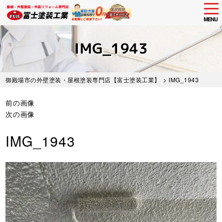
tog
nav
MENU
Skip
to
IMG_1943
main
content
御殿場市の外壁塗装・屋根塗装専門店【富士塗装工業】
> IMG_1943
前の画像
次の画像
IMG_1943