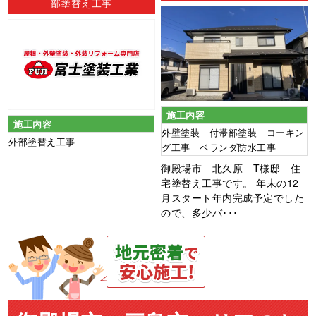
部塗替え工事
施工内容
施工内容
外壁塗装 付帯部塗装 コーキン
外部塗替え工事
グ工事 ベランダ防水工事
御殿場市 北久原 T様邸 住
宅塗替え工事です。 年末の12
月スタート年内完成予定でした
ので、多少バ･･･