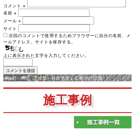
コメント
※
名前
※
メール
※
サイト
次回のコメントで使用するためブラウザーに自分の名前、メ
ールアドレス、サイトを保存する。
上に表示された文字を入力してください。
投
小山町 用沢 F様邸 外部塗替え工事
内で公開
稿
ナ
施工事例
ビ
ゲ
ー
シ
ョ