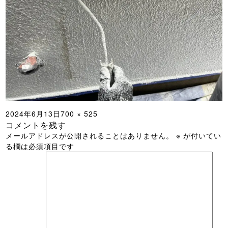
投
フ
2024年6月13日
700 × 525
コメントを残す
稿
ル
メールアドレスが公開されることはありません。
※
が付いてい
日:
サ
る欄は必須項目です
イ
ズ