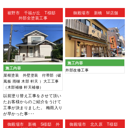
ン
裾野市 千福が丘 T様邸
御殿場市 新橋 M店舗
外部全塗装工事
施工内容
施工内容
外部改修工事
屋根塗装 外壁塗装 付帯部（破
風板 雨樋 木部 軒天 ）大工工事
（木部補修 軒天補修）
以前塗り替え工事をさせて頂い
たお客様からのご紹介をうけて
工事が決まりました。 梅雨入り
が早かった事･･･
御殿場市 新橋 S様邸 外
御殿場市 北久原 T様邸