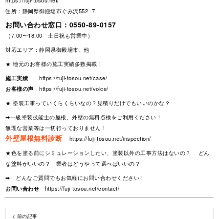
住所：静岡県御殿場市ぐみ沢552−7
お問い合わせ窓口：
0550-89-0157
（7:00〜18:00 土日祝も営業中）
対応エリア：静岡県御殿場市、他
★ 地元のお客様の施工実績多数掲載！
施工実績
https://fuji-tosou.net/case/
お客様の声
https://fuji-tosou.net/voice/
★ 塗装工事っていくらくらいなの？見積りだけでもいいのかな？
➡一級塗装技能士の屋根、外壁の無料点検をご利用ください！
無理な営業等は一切行っておりません！
外壁屋根無料診断
https://fuji-tosou.net/inspection/
★色を塗る前にシミュレーションしたい、塗装以外の工事方法はないの？ どん
な塗料がいいの？ 業者はどうやって選べばいいの？
➡ どんなご質問でもお気軽にお問い合わせください！
お問い合わせ
https://fuji-tosou.net/contact/
< 前の記事