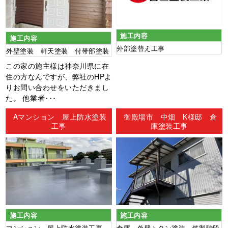
施工内容
施工内容
外部塗替え工事
外壁塗装 軒天塗装 付帯部塗装
この家の施主様は神奈川県に在
住の方なんですが、弊社のHPよ
りお問い合わせをいただきまし
た。 他業者･･･
Aマンション 屋上防水塗装
御殿場市 中畑 K様邸 倉
工事
庫塗装工事
施工内容
施工内容