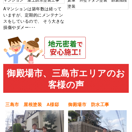
マンション 屋上防水塗装工事
倉庫 外壁トタン塗装 鉄製階段
塗装
Aマンションは築年数は経って
いますが、定期的にメンテナン
スをしているので、 そう大きな
損傷やダメー･･･
御殿場市、三島市エリアのお
客様の声
三島市 屋根塗装 A様邸
御殿場市 防水工事