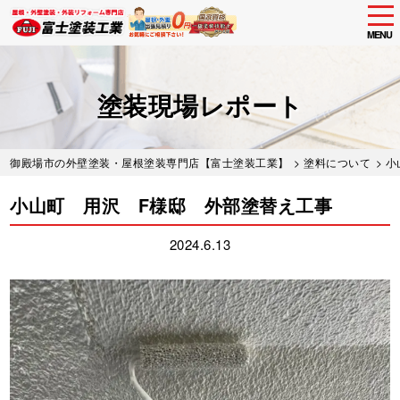
tog
nav
MENU
Skip
to
main
塗装現場レポート
content
御殿場市の外壁塗装・屋根塗装専門店【富士塗装工業】
>
塗料について
> 
小山町 用沢 F様邸 外部塗替え工事
2024.6.13