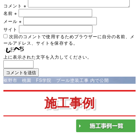
コメント
※
名前
※
メール
※
サイト
次回のコメントで使用するためブラウザーに自分の名前、メ
ールアドレス、サイトを保存する。
上に表示された文字を入力してください。
投
裾野市 桃園 FS学院 プール塗装工事
内で公開
稿
ナ
施工事例
ビ
ゲ
ー
シ
ョ