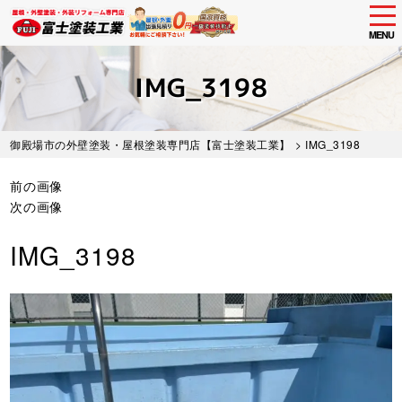
tog
nav
MENU
Skip
to
IMG_3198
main
content
御殿場市の外壁塗装・屋根塗装専門店【富士塗装工業】
> IMG_3198
前の画像
次の画像
IMG_3198