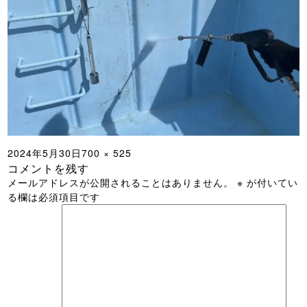
投
フ
2024年5月30日
700 × 525
コメントを残す
稿
ル
メールアドレスが公開されることはありません。
※
が付いてい
日:
サ
る欄は必須項目です
イ
ズ