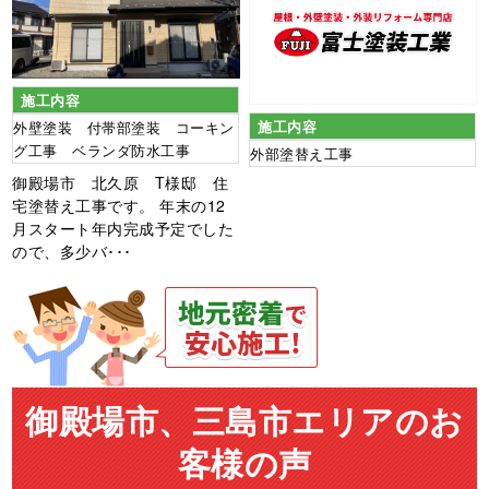
施工内容
施工内容
外壁塗装 付帯部塗装 コーキン
グ工事 ベランダ防水工事
外部塗替え工事
御殿場市 北久原 T様邸 住
宅塗替え工事です。 年末の12
月スタート年内完成予定でした
ので、多少バ･･･
御殿場市、三島市エリアのお
客様の声