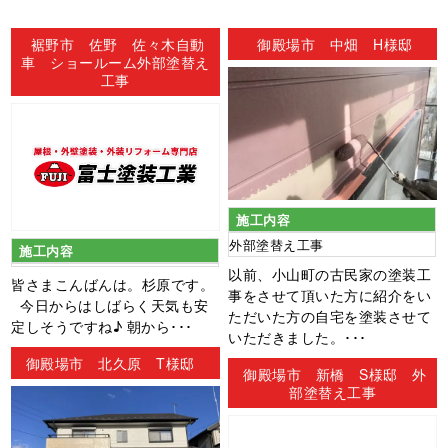
ン
裾野市 佐野 佐々木自動
御殿場市 中畑 H様邸
車 ショールーム外部塗替え
工事
施工内容
外部塗替え工事
施工内容
以前、小山町の古民家の塗装工
皆さまこんばんは。杉原です。
事をさせて頂いた方に紹介をい
今日からはしばらく天気も安
ただいた方の自宅を塗装させて
定しそうですね♪ 朝から･･･
いただきました。･･･
御殿場市 北久原 T様邸
御殿場市 新橋 S様邸 外
部塗替え工事