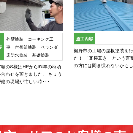
外壁塗装 コーキング工
施工内容
容
事 付帯部塗装 ベランダ
裾野市の工場の屋根塗装を
床防水塗装 基礎塗装
た！ 「瓦棒葺き」という言
の方には聞き慣れないかもし･
竈のS様はHPから昨年の秋頃
い合わせを頂きました。 ちょう
他の現場が忙しい時･･･