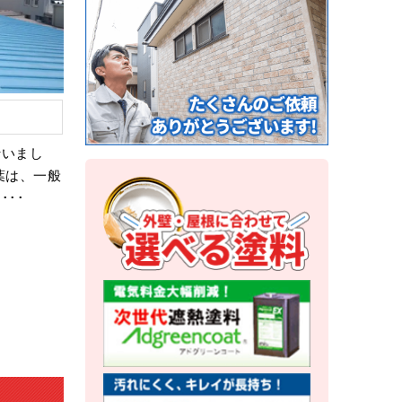
行いまし
葉は、一般
･･