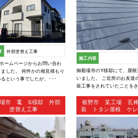
容
外部塗替え工事
施工内容
はホームページからお問い合わ
御殿場市のY様邸にて、屋根
きました。 何件かの相見積もり
いました。 ご近所のお友達
るという事でしたが、･･･
装工事をされていたことをきっ
場市 竃 S様邸 外部
裾野市 某工場 瓦
塗替え工事
装 トタン屋根 ケ