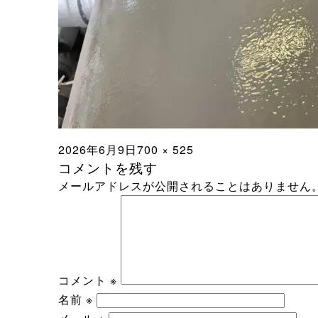
投
フ
2026年6月9日
700 × 525
コメントを残す
稿
ル
メールアドレスが公開されることはありません
日:
サ
イ
ズ
コメント
※
名前
※