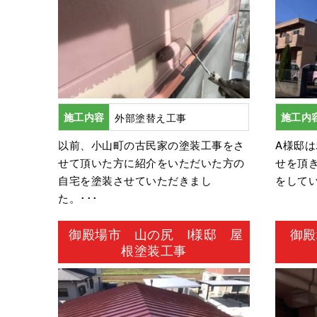
施工内容
外部塗替え工事
施工内
以前、小山町の古民家の塗装工事をさ
A様邸
せて頂いた方に紹介をいただいた方の
せを頂
自宅を塗装させていただきまし
をしてい
た。･･･
御殿場市 山の尻 I様邸 屋
御殿
根塗装工事