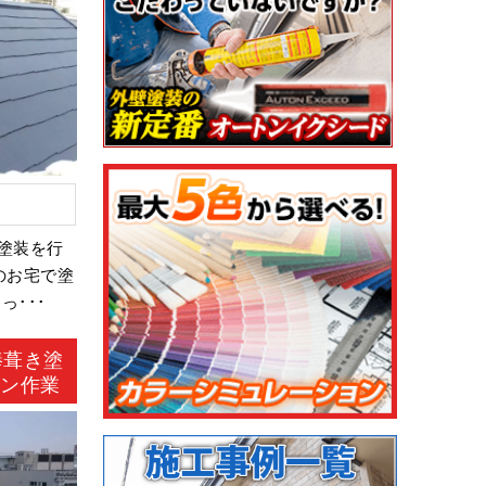
塗装を行
のお宅で塗
･･･
棒葺き塗
レン作業