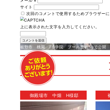
メール
※
サイト
次回のコメントで使用するためブラウザーに
上に表示された文字を入力してください。
投
裾野市 桃園 FS学院 プール塗装
内で公開
稿
ナ
ビ
ゲ
ー
シ
御殿場市 中畑 H様邸
ョ
ン