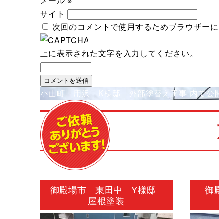
メール
※
サイト
次回のコメントで使用するためブラウザーに
上に表示された文字を入力してください。
投
小山町 用沢 K様邸 外部塗替え工事
内で公
稿
ナ
ビ
ゲ
ー
シ
御殿場市 東田中 Y様邸
御
ョ
屋根塗装
ン