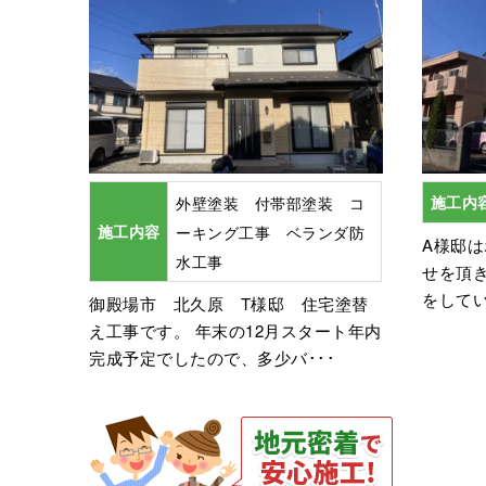
外壁塗装 付帯部塗装 コ
施工内
施工内容
ーキング工事 ベランダ防
A様邸
水工事
せを頂
をしてい
御殿場市 北久原 T様邸 住宅塗替
え工事です。 年末の12月スタート年内
完成予定でしたので、多少バ･･･