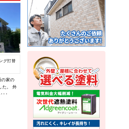
ング打替
通の家の
した。 外
･･