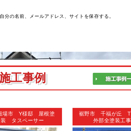
自分の名前、メールアドレス、サイトを保存する。
開
施工事例
殿場市 Y様邸 屋根塗
裾野市 千福が丘 
装 タスペーサー
外部全塗装工