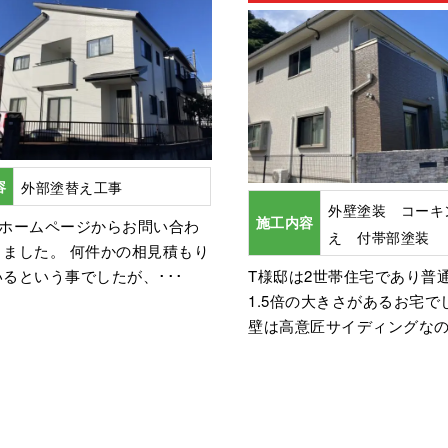
容
外部塗替え工事
外壁塗装 コーキ
施工内容
はホームページからお問い合わ
え 付帯部塗装
きました。 何件かの相見積もり
るという事でしたが、･･･
T様邸は2世帯住宅であり普
1.5倍の大きさがあるお宅で
壁は高意匠サイディングなの･