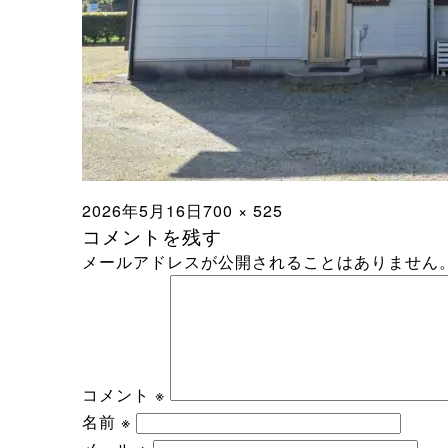
投
フ
2026年5月16日
700 × 525
コメントを残す
稿
ル
メールアドレスが公開されることはありません
日:
サ
イ
ズ
コメント
※
名前
※