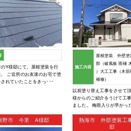
容
屋根塗装 外壁塗
部（破風板 雨樋 
市のY様邸にて、屋根塗装を行
施工内容
）大工工事（木部
た。 ご近所のお友達のお宅で塗
補修）
されていたことをきっ･･･
以前塗り替え工事をさせて
様からのご紹介をうけて工
ました。 梅雨入りが早かった
裾野市 今里 A様邸
熱海市 外部塗装工事
邸