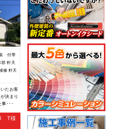
装 付帯
木部 軒天
補修 軒天
頂いたお客
事が決まり
事･･･
 T様