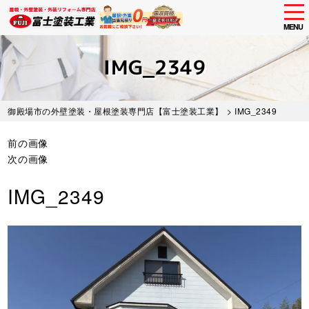
tog
nav
MENU
Skip
to
IMG_2349
main
content
御殿場市の外壁塗装・屋根塗装専門店【富士塗装工業】
> IMG_2349
前の画像
次の画像
IMG_2349