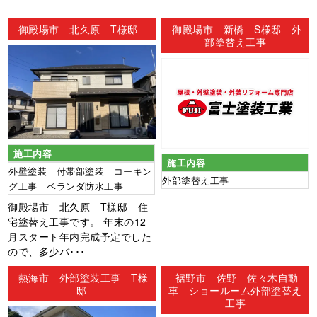
ン
御殿場市 北久原 T様邸
御殿場市 新橋 S様邸 外
部塗替え工事
施工内容
施工内容
外壁塗装 付帯部塗装 コーキン
外部塗替え工事
グ工事 ベランダ防水工事
御殿場市 北久原 T様邸 住
宅塗替え工事です。 年末の12
月スタート年内完成予定でした
ので、多少バ･･･
熱海市 外部塗装工事 T様
裾野市 佐野 佐々木自動
邸
車 ショールーム外部塗替え
工事