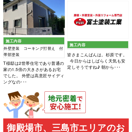
施工内容
施工内容
外壁塗装 コーキング打替え 付
皆さまこんばんは。杉原です。
帯部塗装
今日からはしばらく天気も安
T様邸は2世帯住宅であり普通の
定しそうですね♪ 朝から･･･
家の1.5倍の大きさがあるお宅
でした。 外壁は高意匠サイディ
ングなの･･･
御殿場市、三島市エリアのお