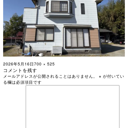
投
フ
2026年5月16日
700 × 525
コメントを残す
稿
ル
メールアドレスが公開されることはありません。
※
が付いてい
日:
サ
る欄は必須項目です
イ
ズ