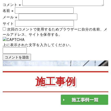
コメント
※
名前
※
メール
※
サイト
次回のコメントで使用するためブラウザーに自分の名前、メ
ールアドレス、サイトを保存する。
上に表示された文字を入力してください。
投
小山町 用沢 K様邸 外部塗替え工事
内で公開
稿
ナ
施工事例
ビ
ゲ
ー
シ
ョ