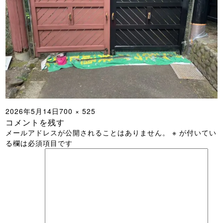
投
フ
2026年5月14日
700 × 525
コメントを残す
稿
ル
メールアドレスが公開されることはありません。
※
が付いてい
日:
サ
る欄は必須項目です
イ
ズ