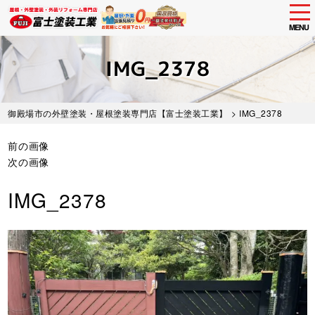
tog
nav
MENU
Skip
to
IMG_2378
main
content
御殿場市の外壁塗装・屋根塗装専門店【富士塗装工業】
> IMG_2378
前の画像
次の画像
IMG_2378