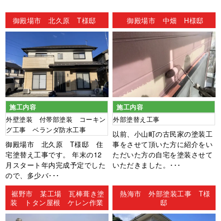
ン
御殿場市 北久原 T様邸
御殿場市 中畑 H様邸
施工内容
施工内容
外壁塗装 付帯部塗装 コーキン
外部塗替え工事
グ工事 ベランダ防水工事
以前、小山町の古民家の塗装工
御殿場市 北久原 T様邸 住
事をさせて頂いた方に紹介をい
宅塗替え工事です。 年末の12
ただいた方の自宅を塗装させて
月スタート年内完成予定でした
いただきました。･･･
ので、多少バ･･･
裾野市 某工場 瓦棒葺き塗
熱海市 外部塗装工事 T様
装 トタン屋根 ケレン作業
邸