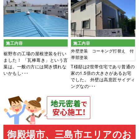
施工内容
施工内容
外壁塗装 コーキング打替え 付
裾野市の工場の屋根塗装を行い
帯部塗装
ました！ 「瓦棒葺き」という言
葉は、一般の方には聞き慣れな
T様邸は2世帯住宅であり普通の
いかもし･･･
家の1.5倍の大きさがあるお宅
でした。 外壁は高意匠サイディ
ングなの･･･
御殿場市、三島市エリアのお