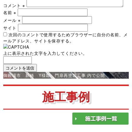
コメント
※
名前
※
メール
※
サイト
次回のコメントで使用するためブラウザーに自分の名前、メ
ールアドレス、サイトを保存する。
上に表示された文字を入力してください。
投
御殿場市 新橋 Y様邸 門扉再塗装工事
内で公開
稿
ナ
施工事例
ビ
ゲ
ー
シ
ョ