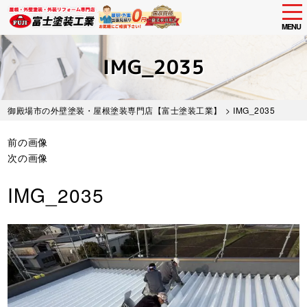
tog
nav
MENU
Skip
to
IMG_2035
main
content
御殿場市の外壁塗装・屋根塗装専門店【富士塗装工業】
> IMG_2035
前の画像
次の画像
IMG_2035