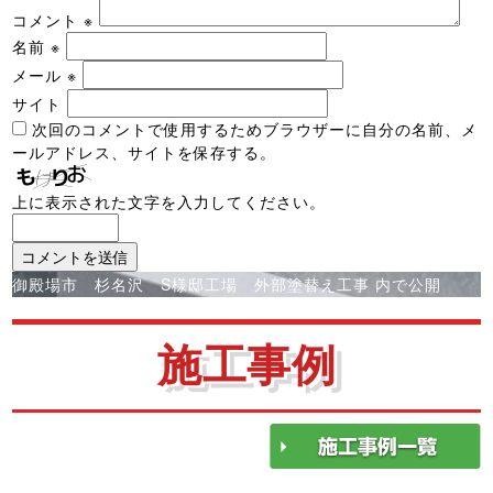
コメント
※
名前
※
メール
※
サイト
次回のコメントで使用するためブラウザーに自分の名前、メ
ールアドレス、サイトを保存する。
上に表示された文字を入力してください。
投
御殿場市 杉名沢 S様邸工場 外部塗替え工事
内で公開
稿
ナ
施工事例
ビ
ゲ
ー
シ
ョ