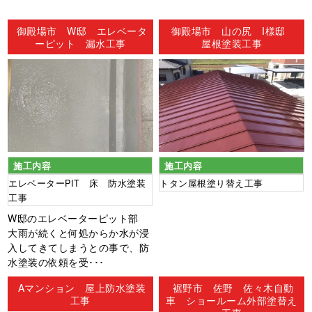
ン
御殿場市 W邸 エレベータ
御殿場市 山の尻 I様邸
ーピット 漏水工事
屋根塗装工事
施工内容
施工内容
エレベーターPIT 床 防水塗装
トタン屋根塗り替え工事
工事
W邸のエレベーターピット部
大雨が続くと何処からか水が浸
入してきてしまうとの事で、防
水塗装の依頼を受･･･
Aマンション 屋上防水塗装
裾野市 佐野 佐々木自動
工事
車 ショールーム外部塗替え