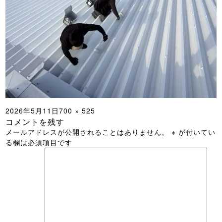
投
フ
2026年5月11日
700 × 525
コメントを残す
稿
ル
メールアドレスが公開されることはありません。
※
が付いてい
日:
サ
る欄は必須項目です
イ
ズ