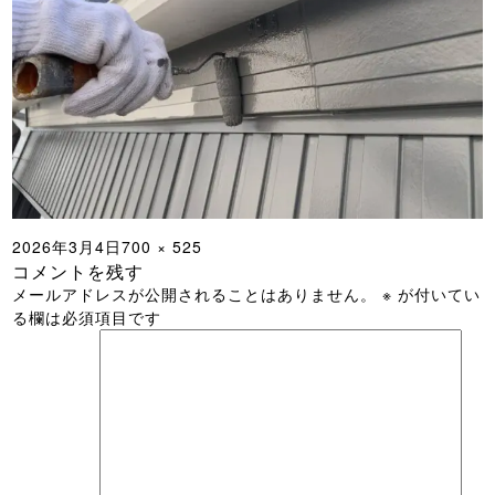
投
フ
2026年3月4日
700 × 525
コメントを残す
稿
ル
メールアドレスが公開されることはありません。
※
が付いてい
日:
サ
る欄は必須項目です
イ
ズ