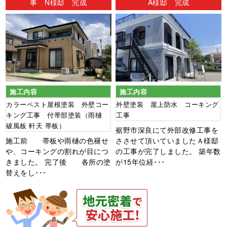
事 N様邸 完成
A様邸 完成
施工内容
施工内容
カラーベスト屋根塗装 外壁コー
外壁塗装 屋上防水 コーキング
キング工事 付帯部塗装（雨樋
工事
破風板 軒天 帯板）
裾野市深良にて外部改修工事を
施工前 帯板や雨樋の色褪せ
ささせて頂いていましたＡ様邸
や、コーキングの割れが目につ
の工事が完了しました。 築年数
きました。 完了後 各所の塗
が15年位経･･･
替えをし･･･