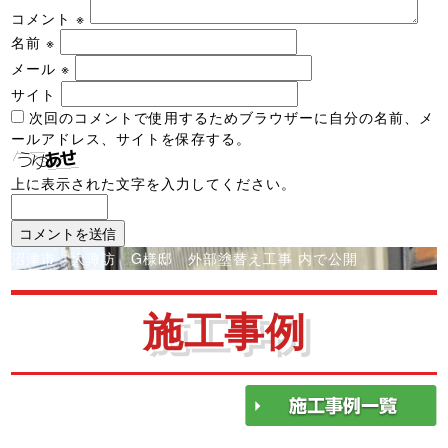
コメント
※
名前
※
メール
※
サイト
次回のコメントで使用するためブラウザーに自分の名前、メ
ールアドレス、サイトを保存する。
上に表示された文字を入力してください。
投
沼津市 大諏訪 G様邸 外部塗替え工事
内で公開
稿
ナ
施工事例
ビ
ゲ
ー
シ
ョ