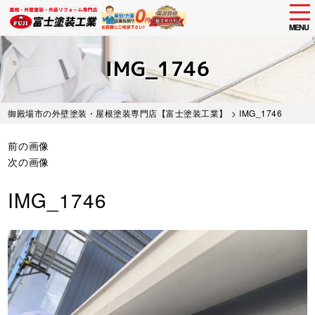
tog
nav
MENU
Skip
to
IMG_1746
main
content
御殿場市の外壁塗装・屋根塗装専門店【富士塗装工業】
> IMG_1746
前の画像
次の画像
IMG_1746