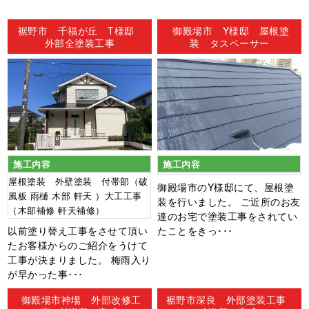
ン
裾野市 千福が丘 T様邸
御殿場市 Y様邸 屋根塗
外部全塗装工事
装 タスペーサー
施工内容
施工内容
屋根塗装 外壁塗装 付帯部（破
御殿場市のY様邸にて、屋根塗
風板 雨樋 木部 軒天 ）大工工事
装を行いました。 ご近所のお友
（木部補修 軒天補修）
達のお宅で塗装工事をされてい
以前塗り替え工事をさせて頂い
たことをきっ･･･
たお客様からのご紹介をうけて
工事が決まりました。 梅雨入り
が早かった事･･･
御殿場市神場 外部改修工
裾野市深良 外部塗装工事