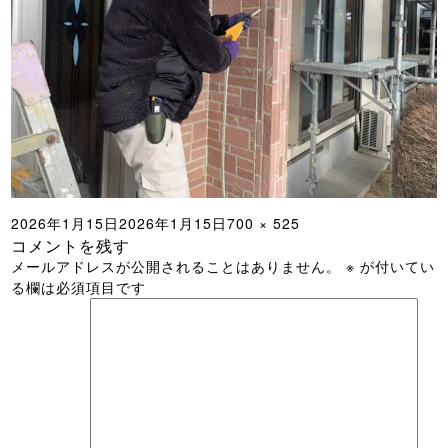
投
フ
2026年1月15日
2026年1月15日
700 × 525
コメントを残す
稿
ル
メールアドレスが公開されることはありません。
※
が付いてい
日:
サ
る欄は必須項目です
イ
ズ