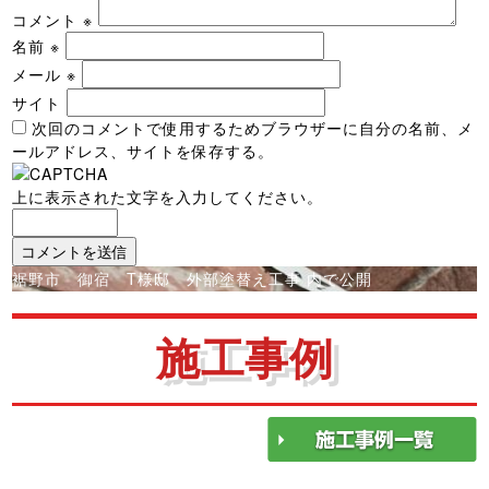
コメント
※
名前
※
メール
※
サイト
次回のコメントで使用するためブラウザーに自分の名前、メ
ールアドレス、サイトを保存する。
上に表示された文字を入力してください。
投
裾野市 御宿 T様邸 外部塗替え工事
内で公開
稿
ナ
施工事例
ビ
ゲ
ー
シ
ョ