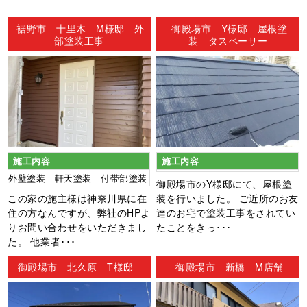
ン
裾野市 十里木 M様邸 外
御殿場市 Y様邸 屋根塗
部塗装工事
装 タスペーサー
施工内容
施工内容
外壁塗装 軒天塗装 付帯部塗装
御殿場市のY様邸にて、屋根塗
この家の施主様は神奈川県に在
装を行いました。 ご近所のお友
住の方なんですが、弊社のHPよ
達のお宅で塗装工事をされてい
りお問い合わせをいただきまし
たことをきっ･･･
た。 他業者･･･
御殿場市 北久原 T様邸
御殿場市 新橋 M店舗