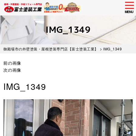
tog
nav
MENU
Skip
to
IMG_1349
main
content
御殿場市の外壁塗装・屋根塗装専門店【富士塗装工業】
> IMG_1349
前の画像
次の画像
IMG_1349