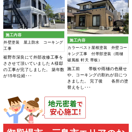
施工内容
施工内容
外壁塗装 屋上防水 コーキング
カラーベスト屋根塗装 外壁コー
工事
キング工事 付帯部塗装（雨樋
裾野市深良にて外部改修工事を
破風板 軒天 帯板）
ささせて頂いていましたＡ様邸
施工前 帯板や雨樋の色褪せ
の工事が完了しました。 築年数
や、コーキングの割れが目につ
が15年位経･･･
きました。 完了後 各所の塗
替えをし･･･