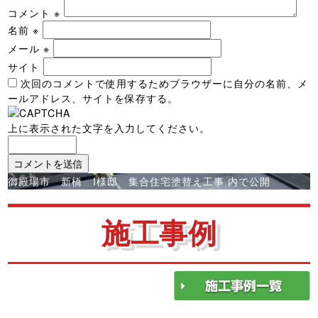
コメント
※
名前
※
メール
※
サイト
次回のコメントで使用するためブラウザーに自分の名前、メ
ールアドレス、サイトを保存する。
上に表示された文字を入力してください。
投
御殿場市 新橋 I様邸 集合住宅塗替え工事
内で公開
稿
ナ
施工事例
ビ
ゲ
ー
シ
ョ