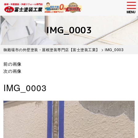
tog
nav
MENU
Skip
to
IMG_0003
main
content
御殿場市の外壁塗装・屋根塗装専門店【富士塗装工業】
> IMG_0003
前の画像
次の画像
IMG_0003