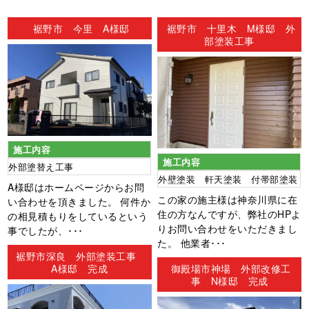
ン
裾野市 今里 A様邸
裾野市 十里木 M様邸 外
部塗装工事
施工内容
施工内容
外部塗替え工事
外壁塗装 軒天塗装 付帯部塗装
A様邸はホームページからお問
この家の施主様は神奈川県に在
い合わせを頂きました。 何件か
住の方なんですが、弊社のHPよ
の相見積もりをしているという
りお問い合わせをいただきまし
事でしたが、･･･
た。 他業者･･･
裾野市深良 外部塗装工事
A様邸 完成
御殿場市神場 外部改修工
事 N様邸 完成