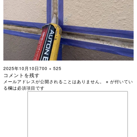
投
フ
2025年10月10日
700 × 525
コメントを残す
稿
ル
メールアドレスが公開されることはありません。
※
が付いてい
日:
サ
る欄は必須項目です
イ
ズ