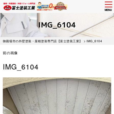
tog
nav
MENU
Skip
to
IMG_6104
main
content
御殿場市の外壁塗装・屋根塗装専門店【富士塗装工業】
> IMG_6104
前の画像
IMG_6104