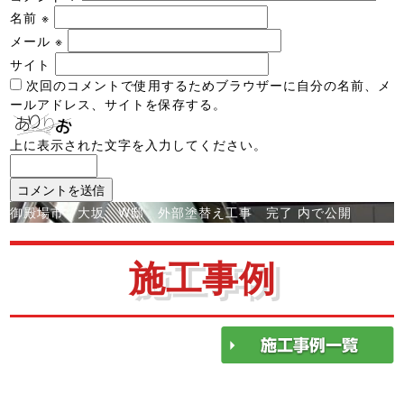
名前
※
メール
※
サイト
次回のコメントで使用するためブラウザーに自分の名前、メ
ールアドレス、サイトを保存する。
上に表示された文字を入力してください。
投
御殿場市 大坂 W邸 外部塗替え工事 完了
内で公開
稿
ナ
施工事例
ビ
ゲ
ー
シ
ョ