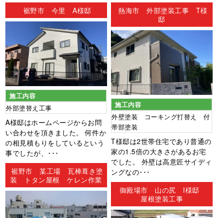
ン
裾野市 今里 A様邸
熱海市 外部塗装工事 T様
邸
施工内容
施工内容
外部塗替え工事
外壁塗装 コーキング打替え 付
A様邸はホームページからお問
帯部塗装
い合わせを頂きました。 何件か
T様邸は2世帯住宅であり普通の
の相見積もりをしているという
家の1.5倍の大きさがあるお宅
事でしたが、･･･
でした。 外壁は高意匠サイディ
裾野市 某工場 瓦棒葺き塗
ングなの･･･
装 トタン屋根 ケレン作業
御殿場市 山の尻 I様邸
屋根塗装工事