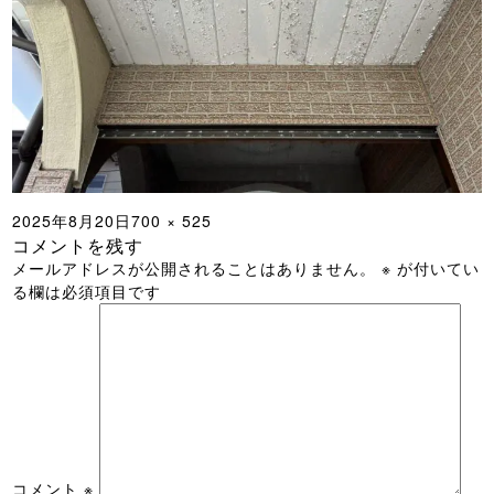
投
フ
2025年8月20日
700 × 525
コメントを残す
稿
ル
メールアドレスが公開されることはありません。
※
が付いてい
日:
サ
る欄は必須項目です
イ
ズ
コメント
※