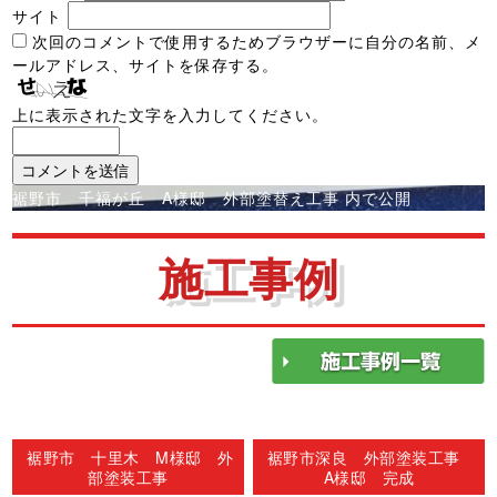
サイト
次回のコメントで使用するためブラウザーに自分の名前、メ
ールアドレス、サイトを保存する。
上に表示された文字を入力してください。
投
裾野市 千福が丘 A様邸 外部塗替え工事
内で公開
稿
ナ
施工事例
ビ
ゲ
ー
シ
ョ
ン
裾野市 十里木 M様邸 外
裾野市深良 外部塗装工事
部塗装工事
A様邸 完成