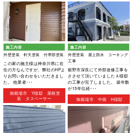
施工内容
施工内容
外壁塗装 軒天塗装 付帯部塗装
外壁塗装 屋上防水 コーキング
工事
この家の施主様は神奈川県に在
住の方なんですが、弊社のHPよ
裾野市深良にて外部改修工事を
りお問い合わせをいただきまし
ささせて頂いていましたＡ様邸
た。 他業者･･･
の工事が完了しました。 築年数
が15年位経･･･
御殿場市 Y様邸 屋根塗
装 タスペーサー
御殿場市 中畑 H様邸