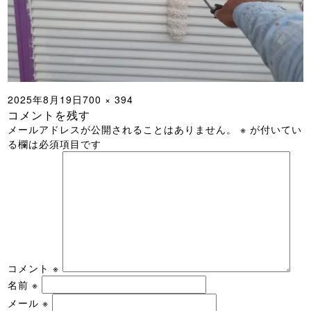
投
フ
2025年8月19日
700 × 394
コメントを残す
稿
ル
メールアドレスが公開されることはありません。
※
が付いてい
日:
サ
る欄は必須項目です
イ
ズ
コメント
※
名前
※
メール
※