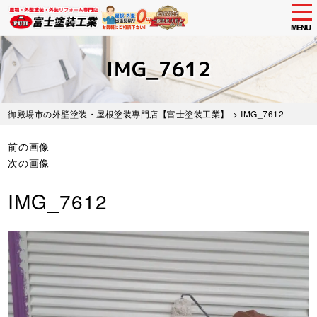
tog
nav
MENU
Skip
to
IMG_7612
main
content
御殿場市の外壁塗装・屋根塗装専門店【富士塗装工業】
> IMG_7612
前の画像
次の画像
IMG_7612