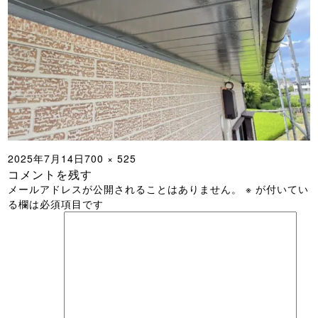
投
フ
2025年7月14日
700 × 525
コメントを残す
稿
ル
メールアドレスが公開されることはありません。
※
が付いてい
日:
サ
る欄は必須項目です
イ
ズ