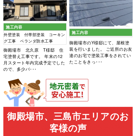
施工内容
施工内容
外壁塗装 付帯部塗装 コーキン
グ工事 ベランダ防水工事
御殿場市のY様邸にて、屋根塗
装を行いました。 ご近所のお友
御殿場市 北久原 T様邸 住
達のお宅で塗装工事をされてい
宅塗替え工事です。 年末の12
たことをきっ･･･
月スタート年内完成予定でした
ので、多少バ･･･
御殿場市、三島市エリアのお
客様の声