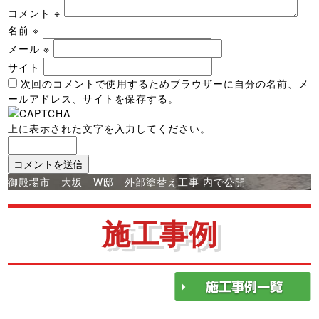
コメント
※
名前
※
メール
※
サイト
次回のコメントで使用するためブラウザーに自分の名前、メ
ールアドレス、サイトを保存する。
上に表示された文字を入力してください。
投
御殿場市 大坂 W邸 外部塗替え工事
内で公開
稿
ナ
施工事例
ビ
ゲ
ー
シ
ョ