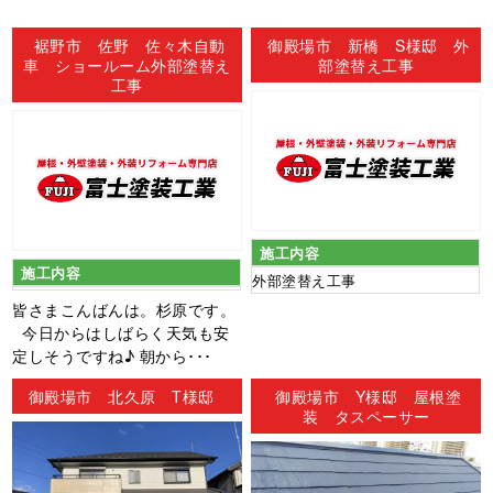
ン
裾野市 佐野 佐々木自動
御殿場市 新橋 S様邸 外
車 ショールーム外部塗替え
部塗替え工事
工事
施工内容
施工内容
外部塗替え工事
皆さまこんばんは。杉原です。
今日からはしばらく天気も安
定しそうですね♪ 朝から･･･
御殿場市 北久原 T様邸
御殿場市 Y様邸 屋根塗
装 タスペーサー