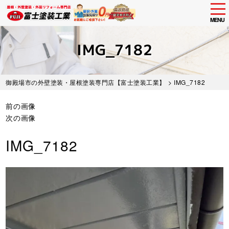
tog
nav
MENU
Skip
to
IMG_7182
main
content
御殿場市の外壁塗装・屋根塗装専門店【富士塗装工業】
> IMG_7182
前の画像
次の画像
IMG_7182