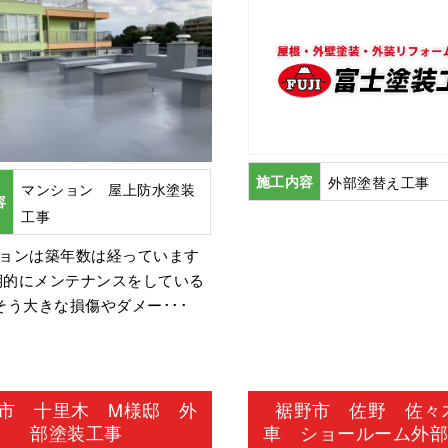
施工内容
外部塗替え工事
マンション 屋上防水塗装
容
工事
ションは築年数は経っています
期的にメンテナンスをしている
そう大きな損傷やダメー･･･
市 十里木 M様邸 外
裾野市 佐野 佐々
部塗装工事
車 ショールーム外