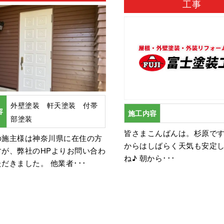
工事
外壁塗装 軒天塗装 付帯
容
施工内容
部塗装
皆さまこんばんは。杉原で
の施主様は神奈川県に在住の方
からはしばらく天気も安定
すが、弊社のHPよりお問い合わ
ね♪ 朝から･･･
だきました。 他業者･･･