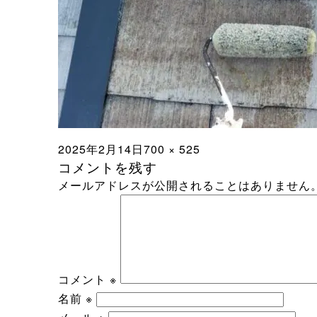
投
フ
2025年2月14日
700 × 525
コメントを残す
稿
ル
メールアドレスが公開されることはありません
日:
サ
イ
ズ
コメント
※
名前
※