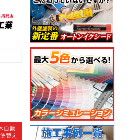
木自動
部塗替え