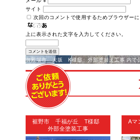
メール
※
サイト
次回のコメントで使用するためブラウザーに
上に表示された文字を入力してください。
投
御殿場市 大坂 K様邸 外部塗替え工事
内で
稿
ナ
ビ
ゲ
ー
シ
裾野市 千福が丘 T様邸
Aマ
ョ
外部全塗装工事
ン