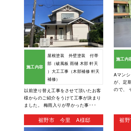
屋根塗装 外壁塗装 付帯
施工内
部（破風板 雨樋 木部 軒天
施工内容
）大工工事（木部補修 軒天
Aマン
補修）
が、定
ので、 
以前塗り替え工事をさせて頂いたお客
様からのご紹介をうけて工事が決まり
ました。 梅雨入りが早かった事･･･
裾野市 今里 A様邸
裾野