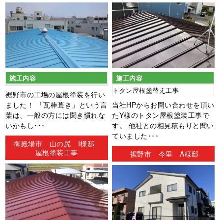
施工内容
施工内容
トタン屋根塗替え工事
裾野市の工場の屋根塗装を行い
ました！ 「瓦棒葺き」という言
当社HPからお問い合わせを頂い
葉は、一般の方には聞き慣れな
たY様のトタン屋根塗装工事で
いかもし･･･
す。 他社との相見積もりと聞い
ていました･･･
御殿場市 山の尻 I様邸
屋根塗装工事
裾野市 今里 A様邸