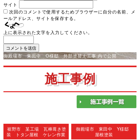
サイト
次回のコメントで使用するためブラウザーに自分の名前、メ
ールアドレス、サイトを保存する。
上に表示された文字を入力してください。
投
御殿場市 東田中 O様邸 外部塗替え工事
内で公開
稿
ナ
施工事例
ビ
ゲ
ー
シ
ョ
ン
裾野市 某工場 瓦棒葺き塗
御殿場市 東田中 Y様邸
装 トタン屋根 ケレン作業
屋根塗装