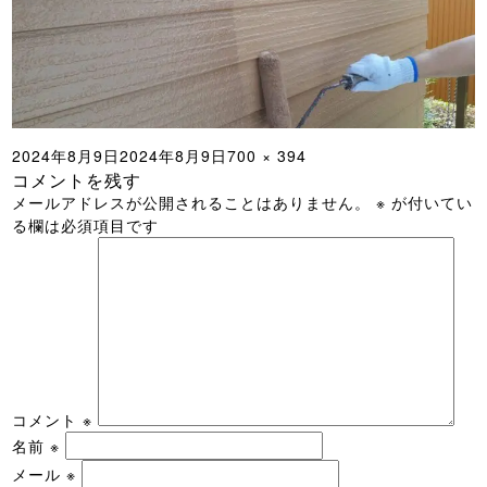
投
フ
2024年8月9日
2024年8月9日
700 × 394
コメントを残す
稿
ル
メールアドレスが公開されることはありません。
※
が付いてい
日:
サ
る欄は必須項目です
イ
ズ
コメント
※
名前
※
メール
※