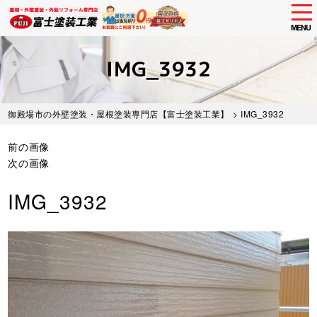
tog
nav
MENU
Skip
to
IMG_3932
main
content
御殿場市の外壁塗装・屋根塗装専門店【富士塗装工業】
> IMG_3932
前の画像
次の画像
IMG_3932