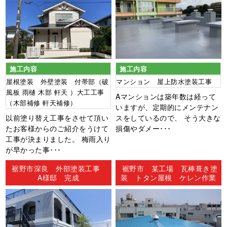
施工内容
施工内容
屋根塗装 外壁塗装 付帯部（破
マンション 屋上防水塗装工事
風板 雨樋 木部 軒天 ）大工工事
Aマンションは築年数は経って
（木部補修 軒天補修）
いますが、定期的にメンテナン
以前塗り替え工事をさせて頂い
スをしているので、 そう大きな
たお客様からのご紹介をうけて
損傷やダメー･･･
工事が決まりました。 梅雨入り
が早かった事･･･
裾野市深良 外部塗装工事
裾野市 某工場 瓦棒葺き塗
A様邸 完成
装 トタン屋根 ケレン作業