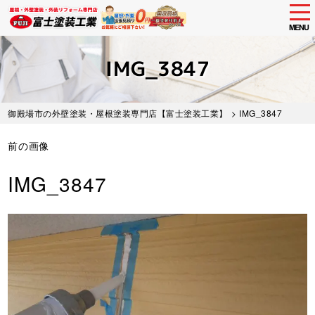
tog
nav
MENU
Skip
to
IMG_3847
main
content
御殿場市の外壁塗装・屋根塗装専門店【富士塗装工業】
> IMG_3847
前の画像
IMG_3847