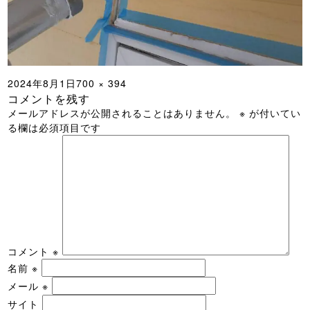
投
フ
2024年8月1日
700 × 394
コメントを残す
稿
ル
メールアドレスが公開されることはありません。
※
が付いてい
日:
サ
る欄は必須項目です
イ
ズ
コメント
※
名前
※
メール
※
サイト