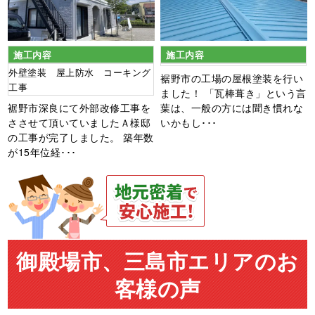
施工内容
施工内容
外壁塗装 屋上防水 コーキング
裾野市の工場の屋根塗装を行い
工事
ました！ 「瓦棒葺き」という言
裾野市深良にて外部改修工事を
葉は、一般の方には聞き慣れな
ささせて頂いていましたＡ様邸
いかもし･･･
の工事が完了しました。 築年数
が15年位経･･･
御殿場市、三島市エリアのお
客様の声