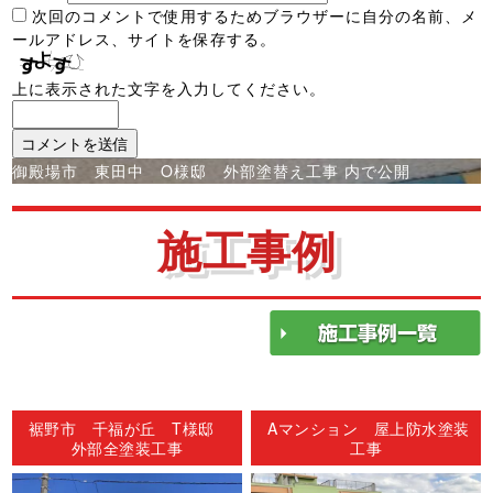
次回のコメントで使用するためブラウザーに自分の名前、メ
ールアドレス、サイトを保存する。
上に表示された文字を入力してください。
投
御殿場市 東田中 O様邸 外部塗替え工事
内で公開
稿
ナ
施工事例
ビ
ゲ
ー
シ
ョ
ン
裾野市 千福が丘 T様邸
Aマンション 屋上防水塗装
外部全塗装工事
工事