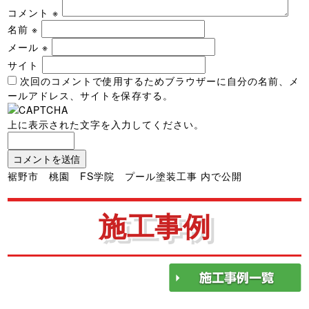
コメント
※
名前
※
メール
※
サイト
次回のコメントで使用するためブラウザーに自分の名前、メ
ールアドレス、サイトを保存する。
上に表示された文字を入力してください。
投
裾野市 桃園 FS学院 プール塗装工事
内で公開
稿
ナ
施工事例
ビ
ゲ
ー
シ
ョ