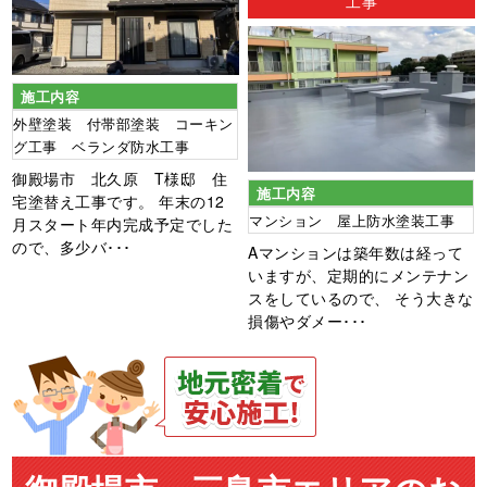
工事
施工内容
外壁塗装 付帯部塗装 コーキン
グ工事 ベランダ防水工事
御殿場市 北久原 T様邸 住
施工内容
宅塗替え工事です。 年末の12
マンション 屋上防水塗装工事
月スタート年内完成予定でした
ので、多少バ･･･
Aマンションは築年数は経って
いますが、定期的にメンテナン
スをしているので、 そう大きな
損傷やダメー･･･