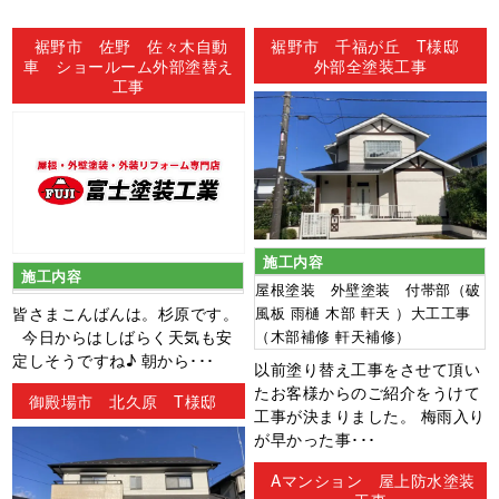
ン
裾野市 佐野 佐々木自動
裾野市 千福が丘 T様邸
車 ショールーム外部塗替え
外部全塗装工事
工事
施工内容
施工内容
屋根塗装 外壁塗装 付帯部（破
皆さまこんばんは。杉原です。
風板 雨樋 木部 軒天 ）大工工事
今日からはしばらく天気も安
（木部補修 軒天補修）
定しそうですね♪ 朝から･･･
以前塗り替え工事をさせて頂い
たお客様からのご紹介をうけて
御殿場市 北久原 T様邸
工事が決まりました。 梅雨入り
が早かった事･･･
Aマンション 屋上防水塗装