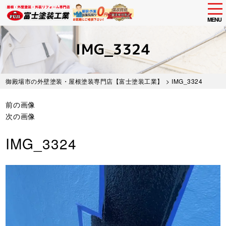
tog
nav
MENU
Skip
to
IMG_3324
main
content
御殿場市の外壁塗装・屋根塗装専門店【富士塗装工業】
> IMG_3324
前の画像
次の画像
IMG_3324