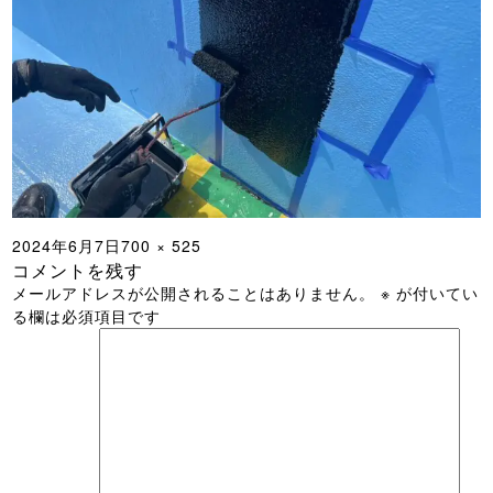
投
フ
2024年6月7日
700 × 525
コメントを残す
稿
ル
メールアドレスが公開されることはありません。
※
が付いてい
日:
サ
る欄は必須項目です
イ
ズ