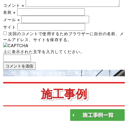
コメント
※
名前
※
メール
※
サイト
次回のコメントで使用するためブラウザーに自分の名前、メ
ールアドレス、サイトを保存する。
上に表示された文字を入力してください。
投
小山町 用沢 K様邸 外部塗替え工事
内で公開
稿
ナ
施工事例
ビ
ゲ
ー
シ
ョ