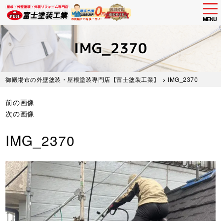
tog
nav
MENU
Skip
to
IMG_2370
main
content
御殿場市の外壁塗装・屋根塗装専門店【富士塗装工業】
> IMG_2370
前の画像
次の画像
IMG_2370