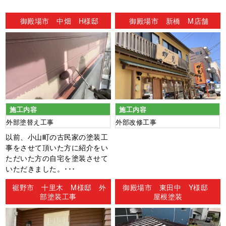
ン
御殿場市 中畑 H様邸
御殿場市 新橋 M店舗
施工内容
施工内容
外部塗替え工事
外部改修工事
以前、小山町の古民家の塗装工
事をさせて頂いた方に紹介をい
ただいた方の自宅を塗装させて
いただきました。･･･
裾野市 十里木 M様邸 外
御殿場市 東田中 Y様邸
部塗装工事
屋根塗装