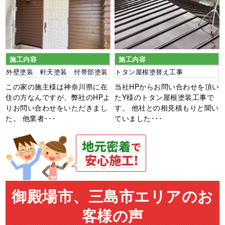
施工内容
施工内容
外壁塗装 軒天塗装 付帯部塗装
トタン屋根塗替え工事
この家の施主様は神奈川県に在
当社HPからお問い合わせを頂い
住の方なんですが、弊社のHPよ
たY様のトタン屋根塗装工事で
りお問い合わせをいただきまし
す。 他社との相見積もりと聞い
た。 他業者･･･
ていました･･･
御殿場市、三島市エリアのお
客様の声