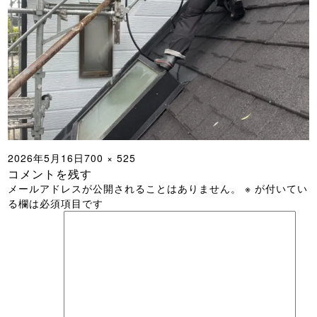
投
フ
2026年5月16日
700 × 525
コメントを残す
稿
ル
メールアドレスが公開されることはありません。
※
が付いてい
日:
サ
る欄は必須項目です
イ
ズ