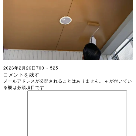
投
フ
2026年2月26日
700 × 525
コメントを残す
稿
ル
メールアドレスが公開されることはありません。
※
が付いてい
日:
サ
る欄は必須項目です
イ
ズ