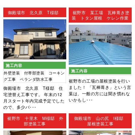
ン
御殿場市 北久原 T様邸
裾野市 某工場 瓦棒葺き塗
装 トタン屋根 ケレン作業
施工内容
施工内容
外壁塗装 付帯部塗装 コーキン
グ工事 ベランダ防水工事
裾野市の工場の屋根塗装を行い
ました！ 「瓦棒葺き」という言
御殿場市 北久原 T様邸 住
葉は、一般の方には聞き慣れな
宅塗替え工事です。 年末の12
いかもし･･･
月スタート年内完成予定でした
ので、多少バ･･･
裾野市 十里木 M様邸 外
御殿場市 山の尻 I様邸
部塗装工事
屋根塗装工事