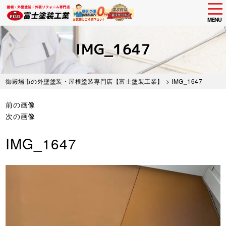
tog
nav
MENU
Skip
to
IMG_1647
main
content
御殿場市の外壁塗装・屋根塗装専門店【富士塗装工業】
> IMG_1647
前の画像
次の画像
IMG_1647