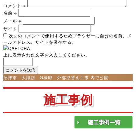
コメント
※
名前
※
メール
※
サイト
次回のコメントで使用するためブラウザーに自分の名前、メ
ールアドレス、サイトを保存する。
上に表示された文字を入力してください。
投
沼津市 大諏訪 G様邸 外部塗替え工事
内で公開
稿
ナ
施工事例
ビ
ゲ
ー
シ
ョ