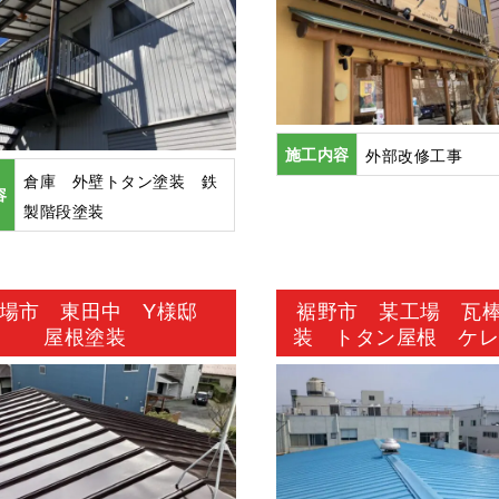
施工内容
外部改修工事
倉庫 外壁トタン塗装 鉄
容
製階段塗装
場市 東田中 Y様邸
裾野市 某工場 瓦
屋根塗装
装 トタン屋根 ケ