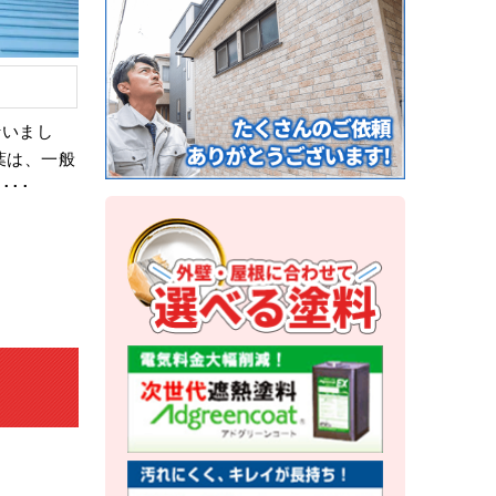
行いまし
葉は、一般
･･