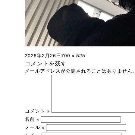
投
フ
2026年2月26日
700 × 525
コメントを残す
稿
ル
メールアドレスが公開されることはありません
日:
サ
イ
ズ
コメント
※
名前
※
メール
※