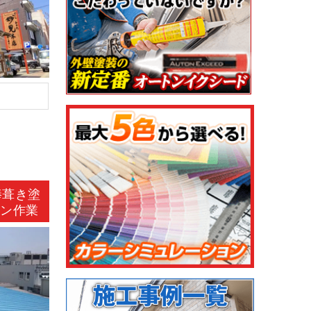
棒葺き塗
レン作業