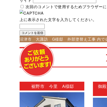
サイト
次回のコメントで使用するためブラウザーに
上に表示された文字を入力してください。
投
沼津市 大諏訪 G様邸 外部塗替え工事
内で
稿
ナ
ビ
ゲ
ー
シ
裾野市 今里 A様邸
御殿
ョ
ン