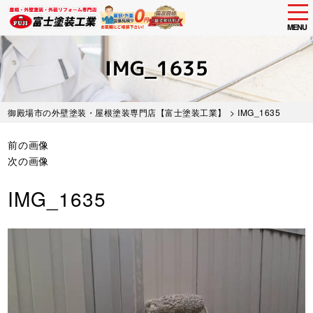
tog
nav
MENU
Skip
to
IMG_1635
main
content
御殿場市の外壁塗装・屋根塗装専門店【富士塗装工業】
> IMG_1635
前の画像
次の画像
IMG_1635