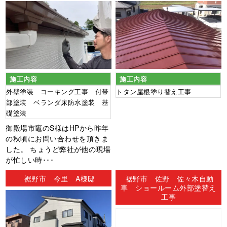
施工内容
施工内容
外壁塗装 コーキング工事 付帯
トタン屋根塗り替え工事
部塗装 ベランダ床防水塗装 基
礎塗装
御殿場市竈のS様はHPから昨年
の秋頃にお問い合わせを頂きま
した。 ちょうど弊社が他の現場
が忙しい時･･･
裾野市 今里 A様邸
裾野市 佐野 佐々木自動
車 ショールーム外部塗替え
工事