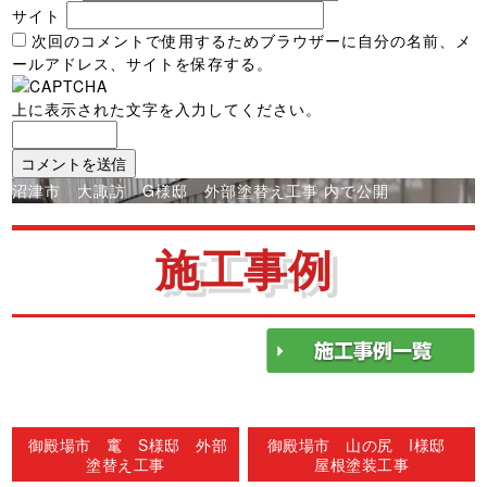
サイト
次回のコメントで使用するためブラウザーに自分の名前、メ
ールアドレス、サイトを保存する。
上に表示された文字を入力してください。
投
沼津市 大諏訪 G様邸 外部塗替え工事
内で公開
稿
ナ
施工事例
ビ
ゲ
ー
シ
ョ
ン
御殿場市 竃 S様邸 外部
御殿場市 山の尻 I様邸
塗替え工事
屋根塗装工事