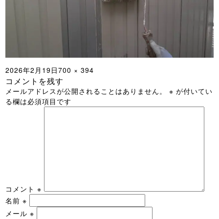
投
フ
2026年2月19日
700 × 394
コメントを残す
稿
ル
メールアドレスが公開されることはありません。
※
が付いてい
日:
サ
る欄は必須項目です
イ
ズ
コメント
※
名前
※
メール
※