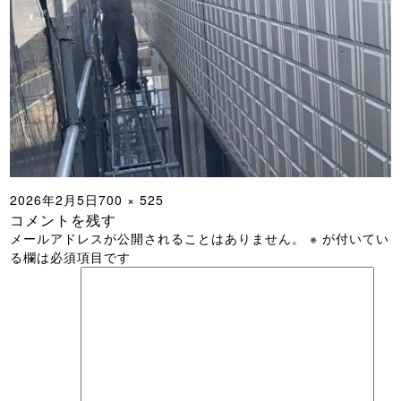
投
フ
2026年2月5日
700 × 525
コメントを残す
稿
ル
メールアドレスが公開されることはありません。
※
が付いてい
日:
サ
る欄は必須項目です
イ
ズ