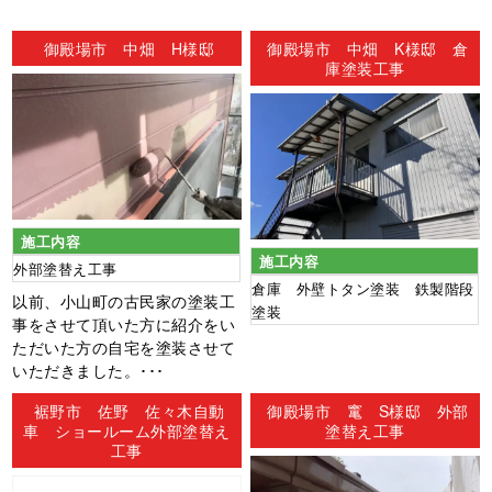
ン
御殿場市 中畑 H様邸
御殿場市 中畑 K様邸 倉
庫塗装工事
施工内容
施工内容
外部塗替え工事
倉庫 外壁トタン塗装 鉄製階段
以前、小山町の古民家の塗装工
塗装
事をさせて頂いた方に紹介をい
ただいた方の自宅を塗装させて
いただきました。･･･
裾野市 佐野 佐々木自動
御殿場市 竃 S様邸 外部
車 ショールーム外部塗替え
塗替え工事
工事