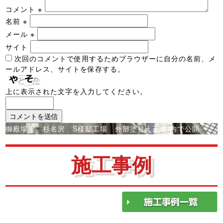
コメント
※
名前
※
メール
※
サイト
次回のコメントで使用するためブラウザーに自分の名前、メ
ールアドレス、サイトを保存する。
上に表示された文字を入力してください。
投
御殿場市 杉名沢 S様邸工場 外部塗替え工事
内で公開
稿
ナ
施工事例
ビ
ゲ
ー
シ
ョ