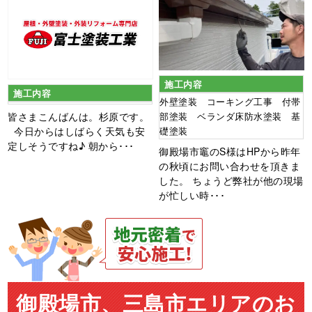
施工内容
施工内容
外壁塗装 コーキング工事 付帯
皆さまこんばんは。杉原です。
部塗装 ベランダ床防水塗装 基
今日からはしばらく天気も安
礎塗装
定しそうですね♪ 朝から･･･
御殿場市竈のS様はHPから昨年
の秋頃にお問い合わせを頂きま
した。 ちょうど弊社が他の現場
が忙しい時･･･
御殿場市、三島市エリアのお