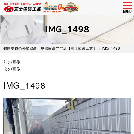
tog
nav
MENU
Skip
to
IMG_1498
main
content
御殿場市の外壁塗装・屋根塗装専門店【富士塗装工業】
> IMG_1498
前の画像
次の画像
IMG_1498