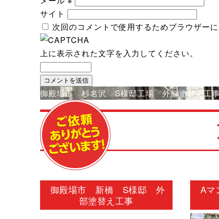
メール
※
サイト
次回のコメントで使用するためブラウザーに
上に表示された文字を入力してください。
投
御殿場市 杉名沢 S様邸工場 外部塗替え工
稿
ナ
ビ
ゲ
ー
シ
御殿場市 新橋 S様邸 外
Aマ
ョ
部塗替え工事
ン