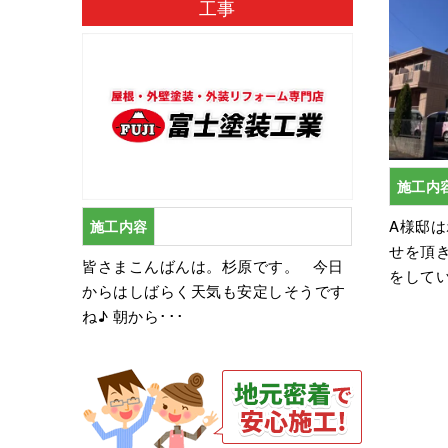
工事
施工内
A様邸
施工内容
せを頂
皆さまこんばんは。杉原です。 今日
をしてい
からはしばらく天気も安定しそうです
ね♪ 朝から･･･