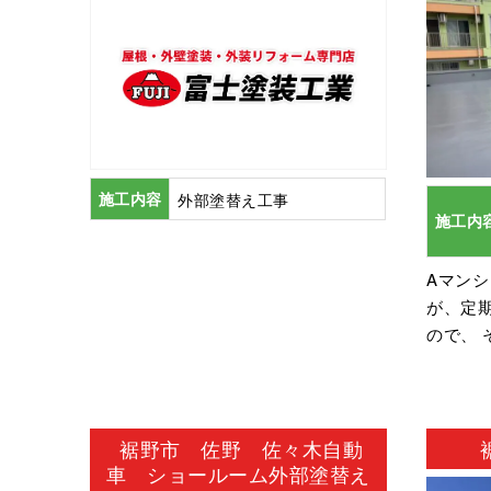
施工内容
外部塗替え工事
施工内
Aマン
が、定
ので、 
裾野市 佐野 佐々木自動
車 ショールーム外部塗替え