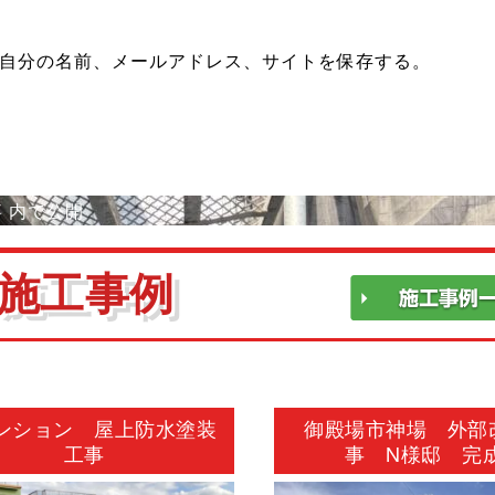
自分の名前、メールアドレス、サイトを保存する。
事
内で公開
施工事例
ンション 屋上防水塗装
御殿場市神場 外部
工事
事 N様邸 完