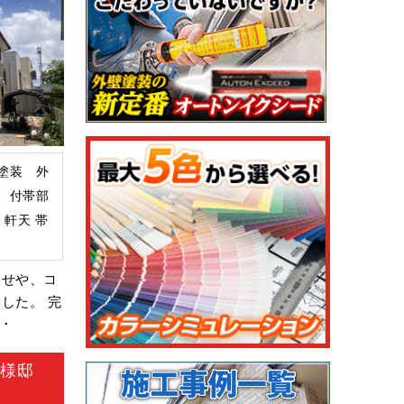
塗装 外
 付帯部
 軒天 帯
せや、コ
した。 完
･
Y様邸