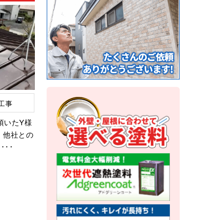
工事
頂いたY様
 他社との
･･