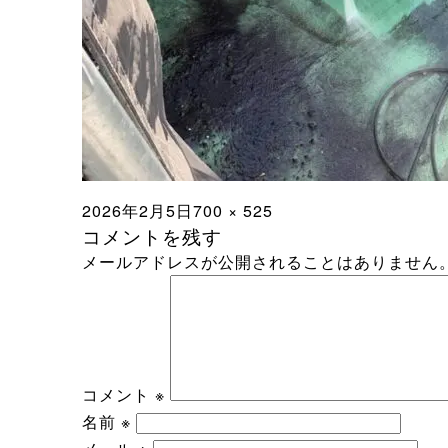
投
フ
2026年2月5日
700 × 525
コメントを残す
稿
ル
メールアドレスが公開されることはありません
日:
サ
イ
ズ
コメント
※
名前
※