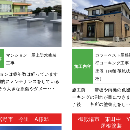
マンション 屋上防水塗装
カラーベスト屋根
容
工事
壁コーキング工事
施工内容
塗装（雨樋 破風板
ションは築年数は経っています
板）
期的にメンテナンスをしている
そう大きな損傷やダメー･･･
施工前 帯板や雨樋の色褪
ーキングの割れが目につきま
了後 各所の塗替えをし･･
裾野市 今里 A様邸
御殿場市 東田中 
屋根塗装