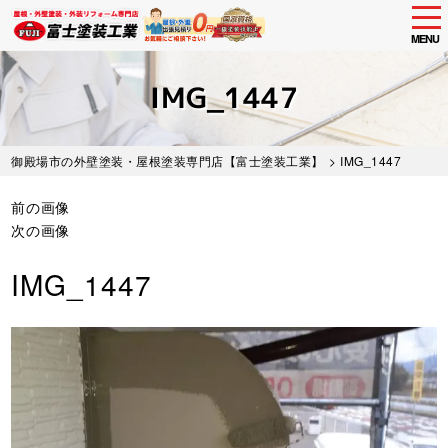
tog
nav
MENU
Skip
to
IMG_1447
main
content
御殿場市の外壁塗装・屋根塗装専門店【富士塗装工業】
> IMG_1447
前の画像
次の画像
IMG_1447