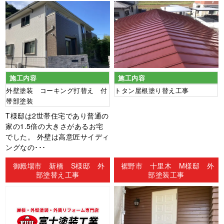
施工内容
施工内容
外壁塗装 コーキング打替え 付
トタン屋根塗り替え工事
帯部塗装
T様邸は2世帯住宅であり普通の
家の1.5倍の大きさがあるお宅
でした。 外壁は高意匠サイディ
ングなの･･･
御殿場市 新橋 S様邸 外
裾野市 十里木 M様邸 外
部塗替え工事
部塗装工事