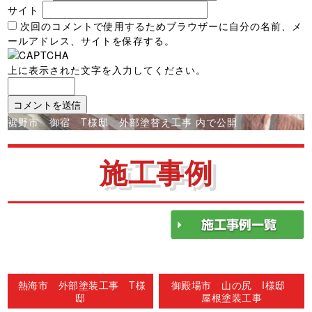
サイト
次回のコメントで使用するためブラウザーに自分の名前、メ
ールアドレス、サイトを保存する。
上に表示された文字を入力してください。
投
裾野市 御宿 T様邸 外部塗替え工事
内で公開
稿
ナ
施工事例
ビ
ゲ
ー
シ
ョ
ン
熱海市 外部塗装工事 T様
御殿場市 山の尻 I様邸
邸
屋根塗装工事