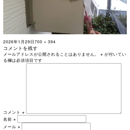
投
フ
2026年1月29日
700 × 394
コメントを残す
稿
ル
メールアドレスが公開されることはありません。
※
が付いてい
日:
サ
る欄は必須項目です
イ
ズ
コメント
※
名前
※
メール
※