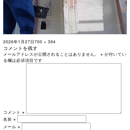
投
フ
2026年1月27日
700 × 394
コメントを残す
稿
ル
メールアドレスが公開されることはありません。
※
が付いてい
日:
サ
る欄は必須項目です
イ
ズ
コメント
※
名前
※
メール
※