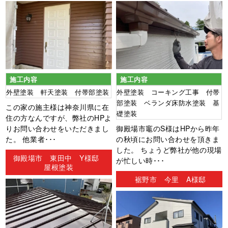
施工内容
施工内容
外壁塗装 軒天塗装 付帯部塗装
外壁塗装 コーキング工事 付帯
部塗装 ベランダ床防水塗装 基
この家の施主様は神奈川県に在
礎塗装
住の方なんですが、弊社のHPよ
りお問い合わせをいただきまし
御殿場市竈のS様はHPから昨年
た。 他業者･･･
の秋頃にお問い合わせを頂きま
した。 ちょうど弊社が他の現場
御殿場市 東田中 Y様邸
が忙しい時･･･
屋根塗装
裾野市 今里 A様邸