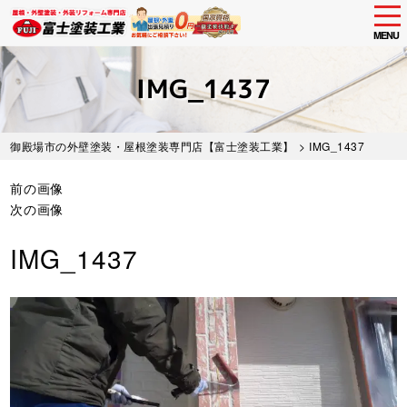
tog
nav
MENU
Skip
to
IMG_1437
main
content
御殿場市の外壁塗装・屋根塗装専門店【富士塗装工業】
> IMG_1437
前の画像
次の画像
IMG_1437