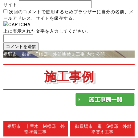
サイト
次回のコメントで使用するためブラウザーに自分の名前、メ
ールアドレス、サイトを保存する。
上に表示された文字を入力してください。
投
裾野市 御宿 T様邸 外部塗替え工事
内で公開
稿
ナ
施工事例
ビ
ゲ
ー
シ
ョ
ン
裾野市 十里木 M様邸 外
御殿場市 竃 S様邸 外部
部塗装工事
塗替え工事