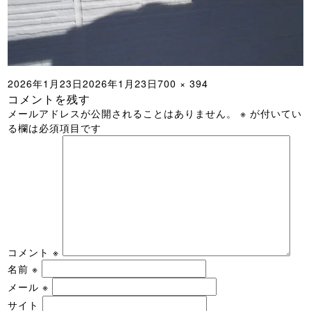
投
フ
2026年1月23日
2026年1月23日
700 × 394
コメントを残す
稿
ル
メールアドレスが公開されることはありません。
※
が付いてい
日:
サ
る欄は必須項目です
イ
ズ
コメント
※
名前
※
メール
※
サイト