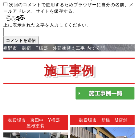
次回のコメントで使用するためブラウザーに自分の名前、メ
ールアドレス、サイトを保存する。
上に表示された文字を入力してください。
投
裾野市 御宿 T様邸 外部塗替え工事
内で公開
稿
ナ
施工事例
ビ
ゲ
ー
シ
ョ
ン
御殿場市 東田中 Y様邸
御殿場市 新橋 M店舗
屋根塗装