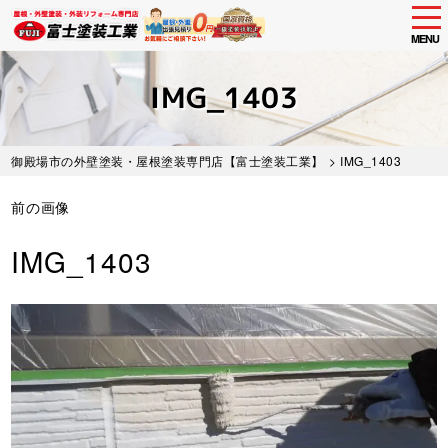
tog
nav
MENU
Skip
to
IMG_1403
main
content
御殿場市の外壁塗装・屋根塗装専門店【富士塗装工業】
> IMG_1403
前の画像
IMG_1403