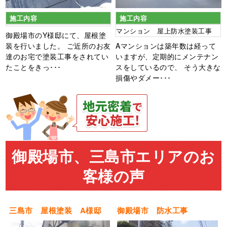
施工内容
施工内容
マンション 屋上防水塗装工事
御殿場市のY様邸にて、屋根塗
装を行いました。 ご近所のお友
Aマンションは築年数は経って
達のお宅で塗装工事をされてい
いますが、定期的にメンテナン
たことをきっ･･･
スをしているので、 そう大きな
損傷やダメー･･･
御殿場市、三島市エリアのお
客様の声
三島市 屋根塗装 A様邸
御殿場市 防水工事