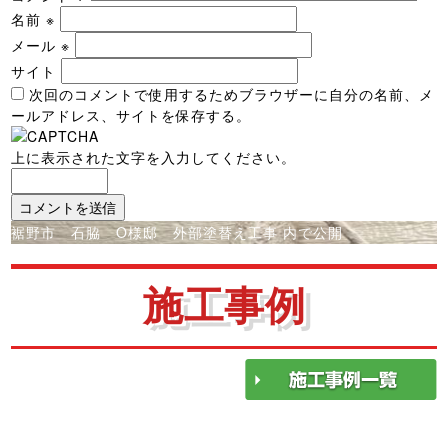
名前
※
メール
※
サイト
次回のコメントで使用するためブラウザーに自分の名前、メ
ールアドレス、サイトを保存する。
上に表示された文字を入力してください。
投
裾野市 石脇 O様邸 外部塗替え工事
内で公開
稿
ナ
施工事例
ビ
ゲ
ー
シ
ョ