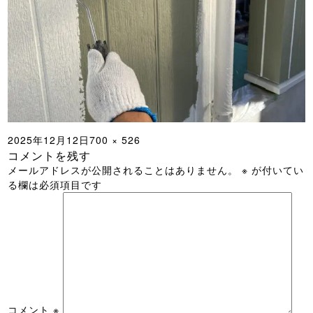
投
フ
2025年12月12日
700 × 526
コメントを残す
稿
ル
メールアドレスが公開されることはありません。
※
が付いてい
日:
サ
る欄は必須項目です
イ
ズ
コメント
※