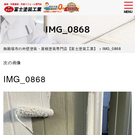
tog
nav
MENU
Skip
to
IMG_0868
main
content
御殿場市の外壁塗装・屋根塗装専門店【富士塗装工業】
> IMG_0868
次の画像
IMG_0868