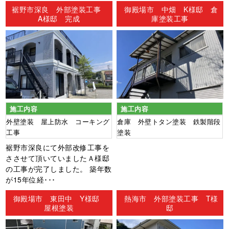
ン
裾野市深良 外部塗装工事
御殿場市 中畑 K様邸 倉
A様邸 完成
庫塗装工事
施工内容
施工内容
外壁塗装 屋上防水 コーキング
倉庫 外壁トタン塗装 鉄製階段
工事
塗装
裾野市深良にて外部改修工事を
ささせて頂いていましたＡ様邸
の工事が完了しました。 築年数
が15年位経･･･
御殿場市 東田中 Y様邸
熱海市 外部塗装工事 T様
屋根塗装
邸