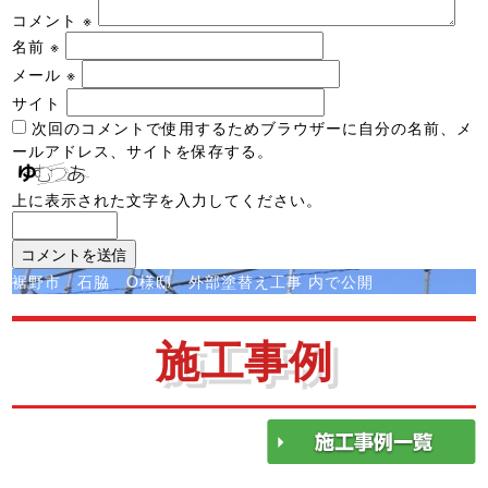
コメント
※
名前
※
メール
※
サイト
次回のコメントで使用するためブラウザーに自分の名前、メ
ールアドレス、サイトを保存する。
上に表示された文字を入力してください。
投
裾野市 石脇 O様邸 外部塗替え工事
内で公開
稿
ナ
施工事例
ビ
ゲ
ー
シ
ョ