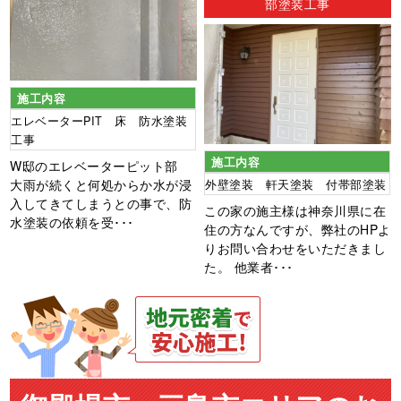
部塗装工事
施工内容
エレベーターPIT 床 防水塗装
工事
施工内容
W邸のエレベーターピット部
大雨が続くと何処からか水が浸
外壁塗装 軒天塗装 付帯部塗装
入してきてしまうとの事で、防
この家の施主様は神奈川県に在
水塗装の依頼を受･･･
住の方なんですが、弊社のHPよ
りお問い合わせをいただきまし
た。 他業者･･･