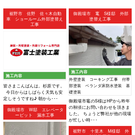
ン
裾野市 佐野 佐々木自動
御殿場市 竃 S様邸 外部
車 ショールーム外部塗替え
塗替え工事
工事
施工内容
施工内容
外壁塗装 コーキング工事 付帯
皆さまこんばんは。杉原です。
部塗装 ベランダ床防水塗装 基
今日からはしばらく天気も安
礎塗装
定しそうですね♪ 朝から･･･
御殿場市竈のS様はHPから昨年
の秋頃にお問い合わせを頂きま
御殿場市 W邸 エレベータ
した。 ちょうど弊社が他の現場
ーピット 漏水工事
が忙しい時･･･
裾野市 十里木 M様邸 外