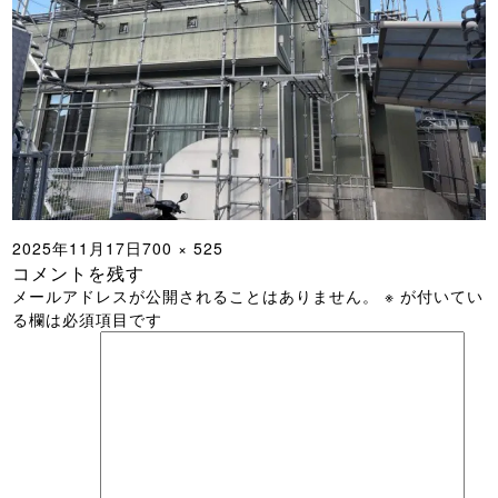
投
フ
2025年11月17日
700 × 525
コメントを残す
稿
ル
メールアドレスが公開されることはありません。
※
が付いてい
日:
サ
る欄は必須項目です
イ
ズ