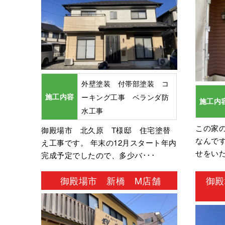
外壁塗装 付帯部塗装 コ
施工内容
ーキング工事 ベランダ防
施工内
水工事
この家
御殿場市 北久原 T様邸 住宅塗替
なんで
え工事です。 年末の12月スタート年内
せをいた
完成予定でしたので、多少バ･･･
御殿場市 新橋 M店舗
御殿