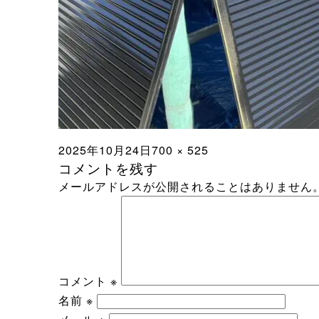
投
フ
2025年10月24日
700 × 525
コメントを残す
稿
ル
メールアドレスが公開されることはありません
日:
サ
イ
ズ
コメント
※
名前
※