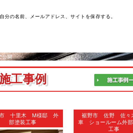
自分の名前、メールアドレス、サイトを保存する。
で公開
施工事例
市 十里木 M様邸 外
裾野市 佐野 佐々
部塗装工事
車 ショールーム外
工事