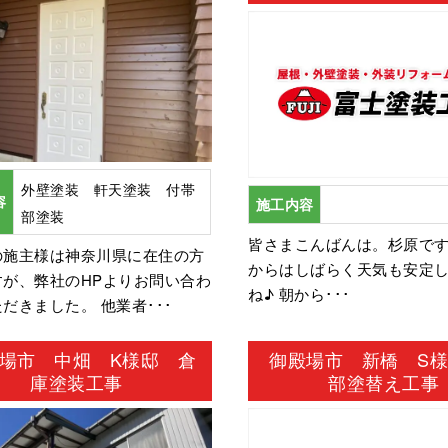
外壁塗装 軒天塗装 付帯
容
施工内容
部塗装
皆さまこんばんは。杉原で
の施主様は神奈川県に在住の方
からはしばらく天気も安定
すが、弊社のHPよりお問い合わ
ね♪ 朝から･･･
だきました。 他業者･･･
場市 中畑 K様邸 倉
御殿場市 新橋 S
庫塗装工事
部塗替え工事