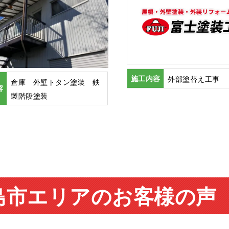
施工内容
外部塗替え工事
倉庫 外壁トタン塗装 鉄
容
製階段塗装
島市エリアのお客様の声