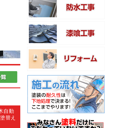
木自動
部塗替え