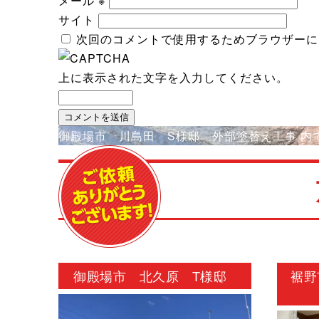
メール
※
サイト
次回のコメントで使用するためブラウザーに
上に表示された文字を入力してください。
投
御殿場市 川島田 S様邸 外部塗替え工事
内
稿
ナ
ビ
ゲ
ー
シ
御殿場市 北久原 T様邸
裾野
ョ
ン