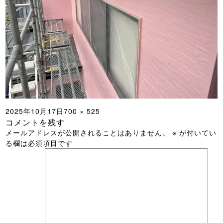
投
フ
2025年10月17日
700 × 525
コメントを残す
稿
ル
メールアドレスが公開されることはありません。
※
が付いてい
日:
サ
る欄は必須項目です
イ
ズ