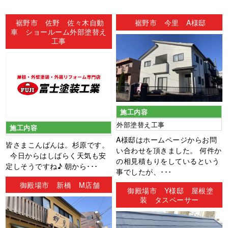
ン
裾野市 佐野 佐々木自動
裾野市 今里 A様邸
車 ショールーム外部塗替え
工事
施工内容
外部塗替え工事
施工内容
A様邸はホームページからお問
皆さまこんばんは。杉原です。
い合わせを頂きました。 何件か
今日からはしばらく天気も安
の相見積もりをしているという
定しそうですね♪ 朝から･･･
事でしたが、･･･
御殿場市 新橋 M店舗
御殿場市 Y様邸 屋根塗
装 タスペーサー