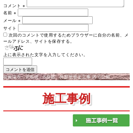
コメント
※
名前
※
メール
※
サイト
次回のコメントで使用するためブラウザーに自分の名前、メ
ールアドレス、サイトを保存する。
上に表示された文字を入力してください。
投
御殿場市 川島田 S様邸 外部塗替え工事
内で公開
稿
ナ
施工事例
ビ
ゲ
ー
シ
ョ