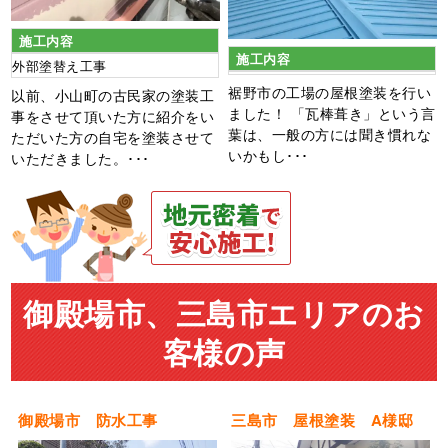
施工内容
施工内容
外部塗替え工事
裾野市の工場の屋根塗装を行い
以前、小山町の古民家の塗装工
ました！ 「瓦棒葺き」という言
事をさせて頂いた方に紹介をい
葉は、一般の方には聞き慣れな
ただいた方の自宅を塗装させて
いかもし･･･
いただきました。･･･
御殿場市、三島市エリアのお
客様の声
御殿場市 防水工事
三島市 屋根塗装 A様邸