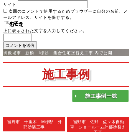
サイト
次回のコメントで使用するためブラウザーに自分の名前、メ
ールアドレス、サイトを保存する。
上に表示された文字を入力してください。
投
御殿場市 新橋 I様邸 集合住宅塗替え工事
内で公開
稿
ナ
施工事例
ビ
ゲ
ー
シ
ョ
ン
裾野市 十里木 M様邸 外
裾野市 佐野 佐々木自動
部塗装工事
車 ショールーム外部塗替え