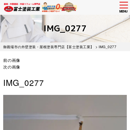
tog
nav
MENU
Skip
to
IMG_0277
main
content
御殿場市の外壁塗装・屋根塗装専門店【富士塗装工業】
> IMG_0277
前の画像
次の画像
IMG_0277