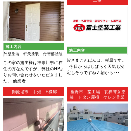
工事
施工内容
施工内容
外壁塗装 軒天塗装 付帯部塗装
皆さまこんばんは。杉原です。
この家の施主様は神奈川県に在
今日からはしばらく天気も安
住の方なんですが、弊社のHPよ
定しそうですね♪ 朝から･･･
りお問い合わせをいただきまし
た。 他業者･･･
御殿場市 中畑 H様邸
裾野市 某工場 瓦棒葺き塗
装 トタン屋根 ケレン作業