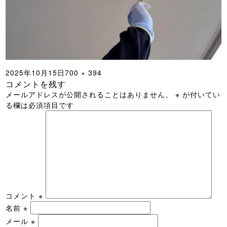
投
フ
2025年10月15日
700 × 394
コメントを残す
稿
ル
メールアドレスが公開されることはありません。
※
が付いてい
日:
サ
る欄は必須項目です
イ
ズ
コメント
※
名前
※
メール
※