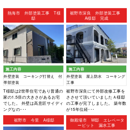
ン
熱海市 外部塗装工事 T様
裾野市深良 外部塗装工事
邸
A様邸 完成
施工内容
施工内容
外壁塗装 コーキング打替え 付
外壁塗装 屋上防水 コーキング
帯部塗装
工事
T様邸は2世帯住宅であり普通の
裾野市深良にて外部改修工事を
家の1.5倍の大きさがあるお宅
ささせて頂いていましたＡ様邸
でした。 外壁は高意匠サイディ
の工事が完了しました。 築年数
ングなの･･･
が15年位経･･･
裾野市 今里 A様邸
御殿場市 W邸 エレベータ
ーピット 漏水工事