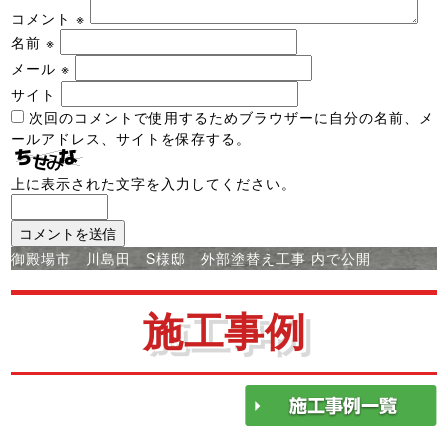
コメント
※
名前
※
メール
※
サイト
次回のコメントで使用するためブラウザーに自分の名前、メ
ールアドレス、サイトを保存する。
上に表示された文字を入力してください。
投
御殿場市 川島田 S様邸 外部塗替え工事
内で公開
稿
ナ
施工事例
ビ
ゲ
ー
シ
ョ