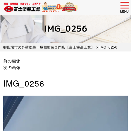
tog
nav
MENU
Skip
to
IMG_0256
main
content
御殿場市の外壁塗装・屋根塗装専門店【富士塗装工業】
> IMG_0256
前の画像
次の画像
IMG_0256