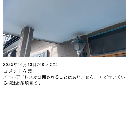
投
フ
2025年10月13日
700 × 525
コメントを残す
稿
ル
メールアドレスが公開されることはありません。
※
が付いてい
日:
サ
る欄は必須項目です
イ
ズ