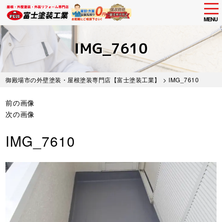
tog
nav
MENU
Skip
to
IMG_7610
main
content
御殿場市の外壁塗装・屋根塗装専門店【富士塗装工業】
> IMG_7610
前の画像
次の画像
IMG_7610