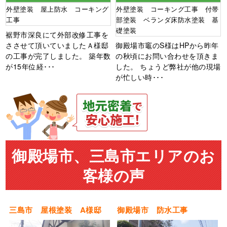
外壁塗装 屋上防水 コーキング
外壁塗装 コーキング工事 付帯
工事
部塗装 ベランダ床防水塗装 基
礎塗装
裾野市深良にて外部改修工事を
ささせて頂いていましたＡ様邸
御殿場市竈のS様はHPから昨年
の工事が完了しました。 築年数
の秋頃にお問い合わせを頂きま
が15年位経･･･
した。 ちょうど弊社が他の現場
が忙しい時･･･
御殿場市、三島市エリアのお
客様の声
三島市 屋根塗装 A様邸
御殿場市 防水工事