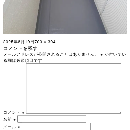
投
フ
2025年8月19日
700 × 394
コメントを残す
稿
ル
メールアドレスが公開されることはありません。
※
が付いてい
日:
サ
る欄は必須項目です
イ
ズ
コメント
※
名前
※
メール
※