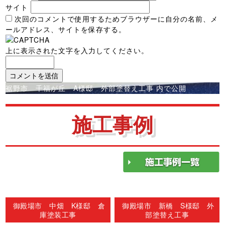
サイト
次回のコメントで使用するためブラウザーに自分の名前、メ
ールアドレス、サイトを保存する。
上に表示された文字を入力してください。
投
裾野市 千福が丘 A様邸 外部塗替え工事
内で公開
稿
ナ
施工事例
ビ
ゲ
ー
シ
ョ
ン
御殿場市 中畑 K様邸 倉
御殿場市 新橋 S様邸 外
庫塗装工事
部塗替え工事