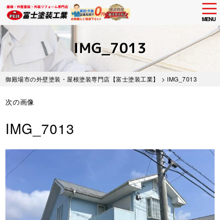
tog
nav
MENU
Skip
to
IMG_7013
main
content
御殿場市の外壁塗装・屋根塗装専門店【富士塗装工業】
> IMG_7013
次の画像
IMG_7013