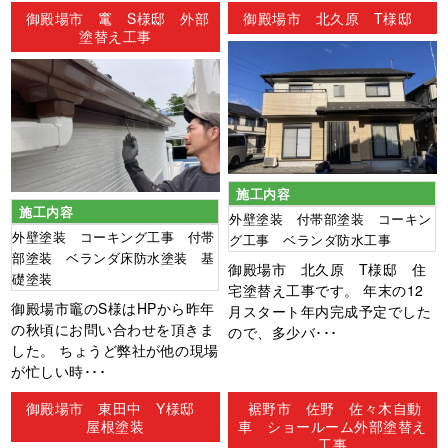
ン
御殿場市 竃 S様邸 外部
御殿場市 北久原 T様邸
塗替え工事
施工内容
施工内容
外壁塗装 付帯部塗装 コーキン
外壁塗装 コーキング工事 付帯
グ工事 ベランダ防水工事
部塗装 ベランダ床防水塗装 基
御殿場市 北久原 T様邸 住
礎塗装
宅塗替え工事です。 年末の12
御殿場市竈のS様はHPから昨年
月スタート年内完成予定でした
の秋頃にお問い合わせを頂きま
ので、多少バ･･･
した。 ちょうど弊社が他の現場
が忙しい時･･･
御殿場市 東田中 Y様邸
裾野市 佐野 佐々木自動
屋根塗装
車 ショールーム外部塗替え
工事