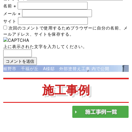
名前
※
メール
※
サイト
次回のコメントで使用するためブラウザーに自分の名前、メ
ールアドレス、サイトを保存する。
上に表示された文字を入力してください。
投
裾野市 千福が丘 A様邸 外部塗替え工事
内で公開
稿
ナ
施工事例
ビ
ゲ
ー
シ
ョ