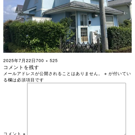
投
フ
2025年7月22日
700 × 525
コメントを残す
稿
ル
メールアドレスが公開されることはありません。
※
が付いてい
日:
サ
る欄は必須項目です
イ
ズ
コメント
※