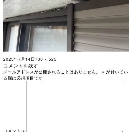
投
フ
2025年7月14日
700 × 525
コメントを残す
稿
ル
メールアドレスが公開されることはありません。
※
が付いてい
日:
サ
る欄は必須項目です
イ
ズ
コメント
※