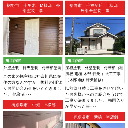
ン
裾野市 十里木 M様邸 外
裾野市 千福が丘 T様邸
部塗装工事
外部全塗装工事
施工内容
施工内容
外壁塗装 軒天塗装 付帯部塗装
屋根塗装 外壁塗装 付帯部（破
風板 雨樋 木部 軒天 ）大工工事
この家の施主様は神奈川県に在
（木部補修 軒天補修）
住の方なんですが、弊社のHPよ
りお問い合わせをいただきまし
以前塗り替え工事をさせて頂い
た。 他業者･･･
たお客様からのご紹介をうけて
工事が決まりました。 梅雨入り
御殿場市 中畑 H様邸
が早かった事･･･
御殿場市 新橋 M店舗