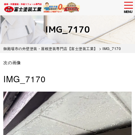
tog
nav
MENU
Skip
to
IMG_7170
main
content
御殿場市の外壁塗装・屋根塗装専門店【富士塗装工業】
> IMG_7170
次の画像
IMG_7170