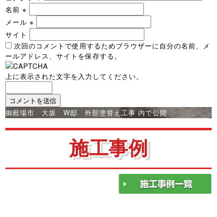
名前
※
メール
※
サイト
次回のコメントで使用するためブラウザーに自分の名前、メ
ールアドレス、サイトを保存する。
上に表示された文字を入力してください。
投
御殿場市 大坂 W邸 外部塗替え工事
内で公開
稿
ナ
施工事例
ビ
ゲ
ー
シ
ョ