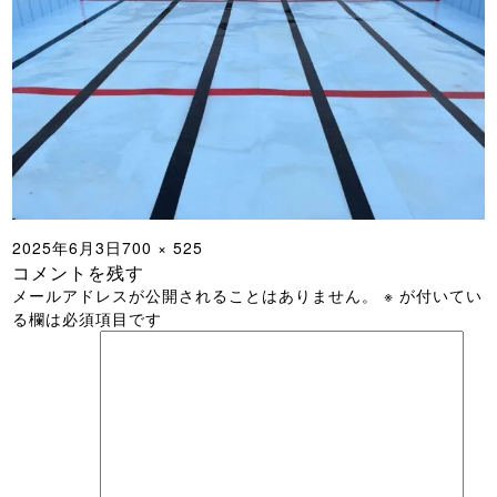
投
フ
2025年6月3日
700 × 525
コメントを残す
稿
ル
メールアドレスが公開されることはありません。
※
が付いてい
日:
サ
る欄は必須項目です
イ
ズ