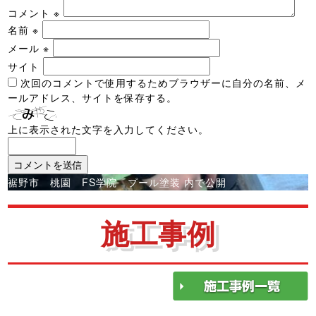
コメント
※
名前
※
メール
※
サイト
次回のコメントで使用するためブラウザーに自分の名前、メ
ールアドレス、サイトを保存する。
上に表示された文字を入力してください。
投
裾野市 桃園 FS学院 プール塗装
内で公開
稿
ナ
施工事例
ビ
ゲ
ー
シ
ョ