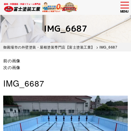
tog
nav
MENU
Skip
to
IMG_6687
main
content
御殿場市の外壁塗装・屋根塗装専門店【富士塗装工業】
> IMG_6687
前の画像
次の画像
IMG_6687