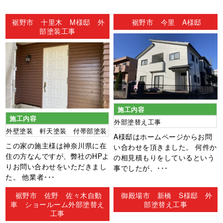
ン
裾野市 十里木 M様邸 外
裾野市 今里 A様邸
部塗装工事
施工内容
施工内容
外部塗替え工事
外壁塗装 軒天塗装 付帯部塗装
A様邸はホームページからお問
この家の施主様は神奈川県に在
い合わせを頂きました。 何件か
住の方なんですが、弊社のHPよ
の相見積もりをしているという
りお問い合わせをいただきまし
事でしたが、･･･
た。 他業者･･･
裾野市 佐野 佐々木自動
御殿場市 新橋 S様邸 外
車 ショールーム外部塗替え
部塗替え工事
工事