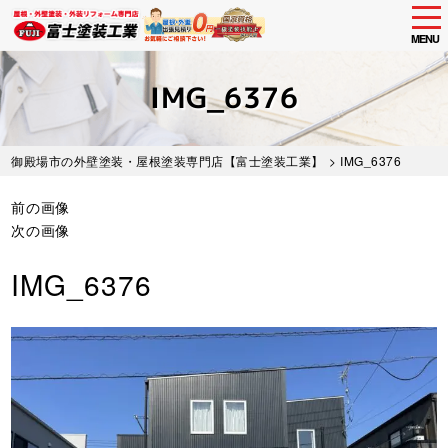
tog
nav
MENU
Skip
to
IMG_6376
main
content
御殿場市の外壁塗装・屋根塗装専門店【富士塗装工業】
> IMG_6376
前の画像
次の画像
IMG_6376