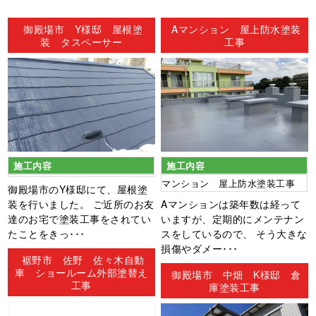
ン
御殿場市 Y様邸 屋根塗
Aマンション 屋上防水塗装
装 タスペーサー
工事
施工内容
施工内容
マンション 屋上防水塗装工事
御殿場市のY様邸にて、屋根塗
装を行いました。 ご近所のお友
Aマンションは築年数は経って
達のお宅で塗装工事をされてい
いますが、定期的にメンテナン
たことをきっ･･･
スをしているので、 そう大きな
損傷やダメー･･･
裾野市 佐野 佐々木自動
車 ショールーム外部塗替え
御殿場市 中畑 K様邸 倉
工事
庫塗装工事