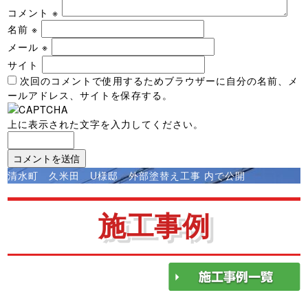
コメント
※
名前
※
メール
※
サイト
次回のコメントで使用するためブラウザーに自分の名前、メ
ールアドレス、サイトを保存する。
上に表示された文字を入力してください。
投
清水町 久米田 U様邸 外部塗替え工事
内で公開
稿
ナ
施工事例
ビ
ゲ
ー
シ
ョ