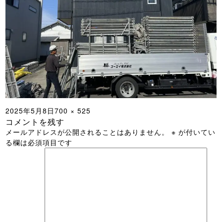
投
フ
2025年5月8日
700 × 525
コメントを残す
稿
ル
メールアドレスが公開されることはありません。
※
が付いてい
日:
サ
る欄は必須項目です
イ
ズ