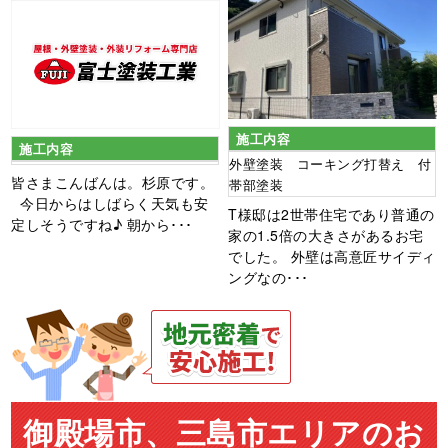
施工内容
施工内容
外壁塗装 コーキング打替え 付
皆さまこんばんは。杉原です。
帯部塗装
今日からはしばらく天気も安
T様邸は2世帯住宅であり普通の
定しそうですね♪ 朝から･･･
家の1.5倍の大きさがあるお宅
でした。 外壁は高意匠サイディ
ングなの･･･
御殿場市、三島市エリアのお