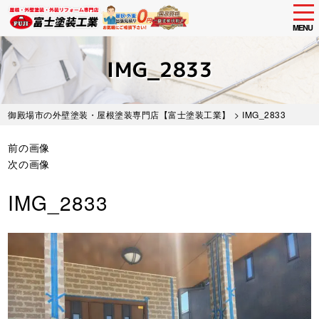
tog
nav
MENU
Skip
to
IMG_2833
main
content
御殿場市の外壁塗装・屋根塗装専門店【富士塗装工業】
> IMG_2833
前の画像
次の画像
IMG_2833