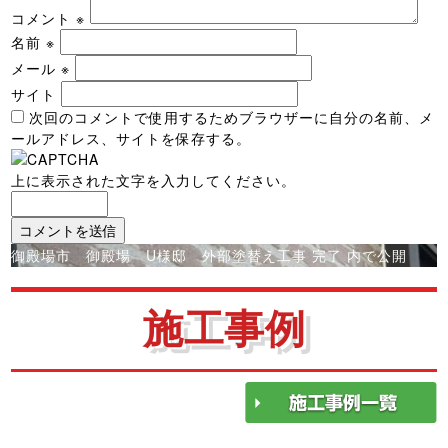
コメント
※
名前
※
メール
※
サイト
次回のコメントで使用するためブラウザーに自分の名前、メ
ールアドレス、サイトを保存する。
上に表示された文字を入力してください。
投
御殿場市 御殿場 U様邸 外部塗替え工事 完了
内で公開
稿
ナ
施工事例
ビ
ゲ
ー
シ
ョ