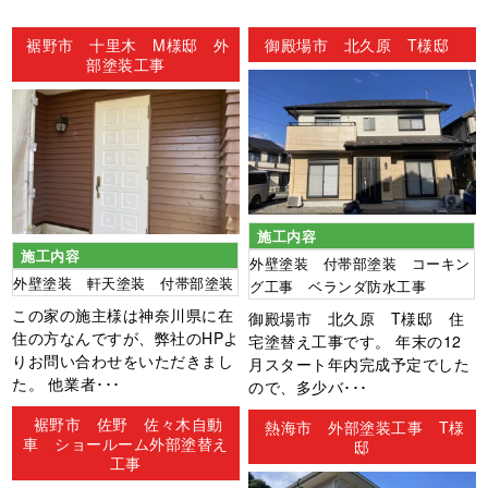
ン
裾野市 十里木 M様邸 外
御殿場市 北久原 T様邸
部塗装工事
施工内容
施工内容
外壁塗装 付帯部塗装 コーキン
外壁塗装 軒天塗装 付帯部塗装
グ工事 ベランダ防水工事
この家の施主様は神奈川県に在
御殿場市 北久原 T様邸 住
住の方なんですが、弊社のHPよ
宅塗替え工事です。 年末の12
りお問い合わせをいただきまし
月スタート年内完成予定でした
た。 他業者･･･
ので、多少バ･･･
裾野市 佐野 佐々木自動
熱海市 外部塗装工事 T様
車 ショールーム外部塗替え
邸
工事