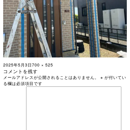
投
フ
2025年5月3日
700 × 525
コメントを残す
稿
ル
メールアドレスが公開されることはありません。
※
が付いてい
日:
サ
る欄は必須項目です
イ
ズ