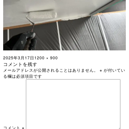
投
フ
2025年3月17日
1200 × 900
コメントを残す
稿
ル
メールアドレスが公開されることはありません。
※
が付いてい
日:
サ
る欄は必須項目です
イ
ズ
コメント
※