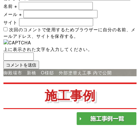
名前
※
メール
※
サイト
次回のコメントで使用するためブラウザーに自分の名前、メ
ールアドレス、サイトを保存する。
上に表示された文字を入力してください。
投
御殿場市 新橋 O様邸 外部塗替え工事
内で公開
稿
ナ
施工事例
ビ
ゲ
ー
シ
ョ