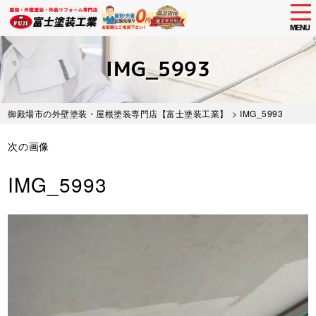
tog
nav
MENU
Skip
to
IMG_5993
main
content
御殿場市の外壁塗装・屋根塗装専門店【富士塗装工業】
> IMG_5993
次の画像
IMG_5993