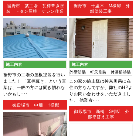
ン
裾野市 某工場 瓦棒葺き塗
裾野市 十里木 M様邸 外
装 トタン屋根 ケレン作業
部塗装工事
施工内容
施工内容
外壁塗装 軒天塗装 付帯部塗装
裾野市の工場の屋根塗装を行い
ました！ 「瓦棒葺き」という言
この家の施主様は神奈川県に在
葉は、一般の方には聞き慣れな
住の方なんですが、弊社のHPよ
いかもし･･･
りお問い合わせをいただきまし
た。 他業者･･･
御殿場市 中畑 H様邸
御殿場市 新橋 S様邸 外
部塗替え工事