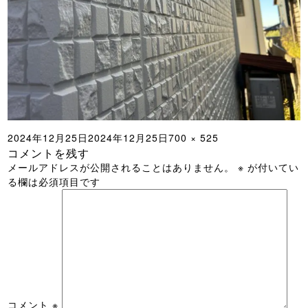
投
フ
2024年12月25日
2024年12月25日
700 × 525
コメントを残す
稿
ル
メールアドレスが公開されることはありません。
※
が付いてい
日:
サ
る欄は必須項目です
イ
ズ
コメント
※