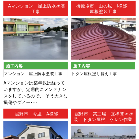
ン
Aマンション 屋上防水塗装
御殿場市 山の尻 I様邸
工事
屋根塗装工事
施工内容
施工内容
マンション 屋上防水塗装工事
トタン屋根塗り替え工事
Aマンションは築年数は経って
いますが、定期的にメンテナン
スをしているので、 そう大きな
損傷やダメー･･･
裾野市 今里 A様邸
裾野市 某工場 瓦棒葺き塗
装 トタン屋根 ケレン作業