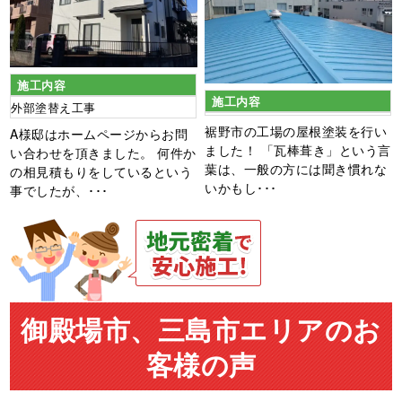
施工内容
施工内容
外部塗替え工事
裾野市の工場の屋根塗装を行い
A様邸はホームページからお問
ました！ 「瓦棒葺き」という言
い合わせを頂きました。 何件か
葉は、一般の方には聞き慣れな
の相見積もりをしているという
いかもし･･･
事でしたが、･･･
御殿場市、三島市エリアのお
客様の声