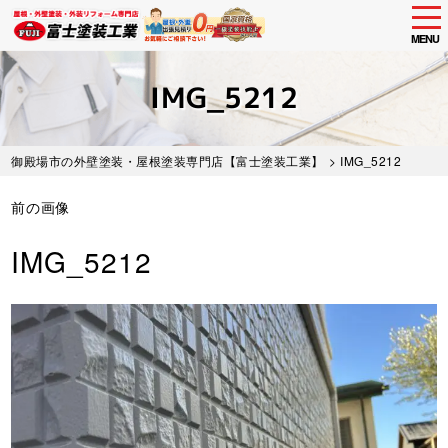
tog
nav
MENU
Skip
to
IMG_5212
main
content
御殿場市の外壁塗装・屋根塗装専門店【富士塗装工業】
> IMG_5212
前の画像
IMG_5212