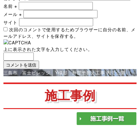
名前
※
メール
※
サイト
次回のコメントで使用するためブラウザーに自分の名前、メ
ールアドレス、サイトを保存する。
上に表示された文字を入力してください。
投
三島市 富士ビレッジ Y様邸 外部塗替え工事
内で公開
稿
ナ
施工事例
ビ
ゲ
ー
シ
ョ