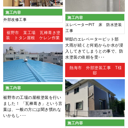
施工内容
施工内容
外部改修工事
エレベーターPIT 床 防水塗装
工事
裾野市 某工場 瓦棒葺き塗
装 トタン屋根 ケレン作業
W邸のエレベーターピット部
大雨が続くと何処からか水が浸
入してきてしまうとの事で、防
水塗装の依頼を受･･･
熱海市 外部塗装工事 T様
邸
施工内容
裾野市の工場の屋根塗装を行い
ました！ 「瓦棒葺き」という言
葉は、一般の方には聞き慣れな
いかもし･･･
施工内容