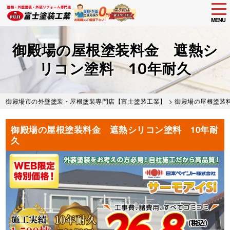
tog
nav
MENU
Skip
to
御殿場の屋根塗装料金 遮熱シ
main
content
リコン塗料 10年耐久
御殿場市の外壁塗装・屋根塗装専門店【富士塗装工業】
>
御殿場の屋根塗装
御殿場の屋根塗装料金 遮熱シリコン塗料 10年耐
久