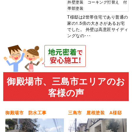
外壁塗装 コーキング打替え 付
帯部塗装
T様邸は2世帯住宅であり普通の
家の1.5倍の大きさがあるお宅
でした。 外壁は高意匠サイディ
ングなの･･･
御殿場市、三島市エリアのお
客様の声
御殿場市 防水工事
三島市 屋根塗装 A様邸