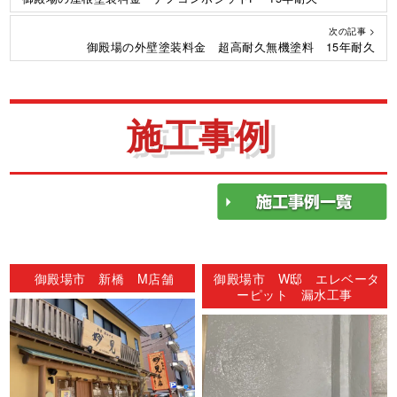
次の記事 >
御殿場の外壁塗装料金 超高耐久無機塗料 15年耐久
施工事例
御殿場市 新橋 M店舗
御殿場市 W邸 エレベータ
ーピット 漏水工事