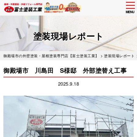
tog
nav
MENU
Skip
to
main
塗装現場レポート
content
御殿場市の外壁塗装・屋根塗装専門店【富士塗装工業】
>
塗装現場レポート
御殿場市 川島田 S様邸 外部塗替え工事
2025.9.18