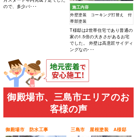
ので、多少バ･･･
施工内容
外壁塗装 コーキング打替え 付
帯部塗装
T様邸は2世帯住宅であり普通の
家の1.5倍の大きさがあるお宅
でした。 外壁は高意匠サイディ
ングなの･･･
御殿場市、三島市エリアのお
客様の声
御殿場市 防水工事
三島市 屋根塗装 A様邸