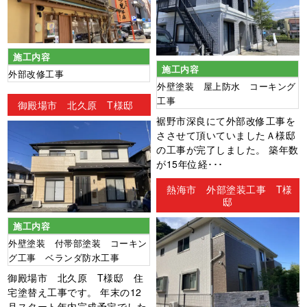
施工内容
施工内容
外部改修工事
外壁塗装 屋上防水 コーキング
工事
御殿場市 北久原 T様邸
裾野市深良にて外部改修工事を
ささせて頂いていましたＡ様邸
の工事が完了しました。 築年数
が15年位経･･･
熱海市 外部塗装工事 T様
邸
施工内容
外壁塗装 付帯部塗装 コーキン
グ工事 ベランダ防水工事
御殿場市 北久原 T様邸 住
宅塗替え工事です。 年末の12
月スタート年内完成予定でした