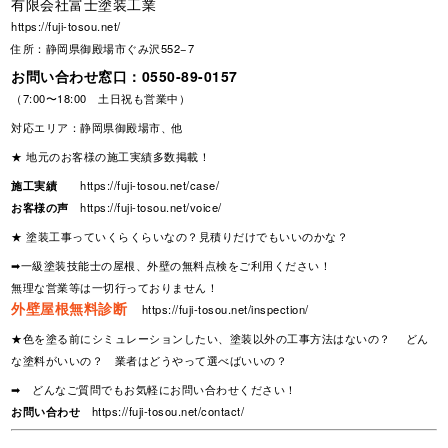
有限会社富士塗装工業
https://fuji-tosou.net/
住所：静岡県御殿場市ぐみ沢552−7
お問い合わせ窓口：
0550-89-0157
（7:00〜18:00 土日祝も営業中）
対応エリア：静岡県御殿場市、他
★ 地元のお客様の施工実績多数掲載！
施工実績
https://fuji-tosou.net/case/
お客様の声
https://fuji-tosou.net/voice/
★ 塗装工事っていくらくらいなの？見積りだけでもいいのかな？
➡一級塗装技能士の屋根、外壁の無料点検をご利用ください！
無理な営業等は一切行っておりません！
外壁屋根無料診断
https://fuji-tosou.net/inspection/
★色を塗る前にシミュレーションしたい、塗装以外の工事方法はないの？ どん
な塗料がいいの？ 業者はどうやって選べばいいの？
➡ どんなご質問でもお気軽にお問い合わせください！
お問い合わせ
https://fuji-tosou.net/contact/